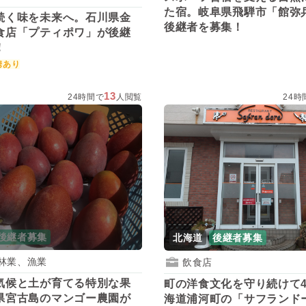
た宿。岐阜県飛騨市「館弥
続く味を未来へ。石川県金
後継者を募集！
食店「プティポワ」が後継
！
携あり
13
24時間で
人閲覧
24時
後継者募集
北海道
後継者募集
林業、漁業
飲食店
気候と土が育てる特別な果
町の洋食文化を守り続けて4
県宮古島のマンゴー農園が
海道浦河町の「サフランド