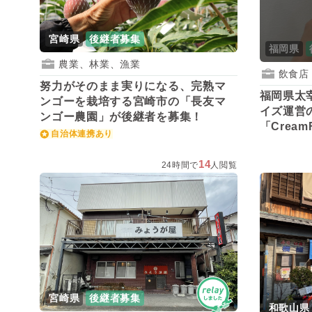
宮崎県
後継者募集
福岡県
農業、林業、漁業
飲食店
努力がそのまま実りになる、完熟マ
福岡県太
ンゴーを栽培する宮崎市の「長友マ
イズ運営
ンゴー農園」が後継者を募集！
「Crea
自治体連携あり
募集！
14
24時間で
人閲覧
宮崎県
後継者募集
和歌山県