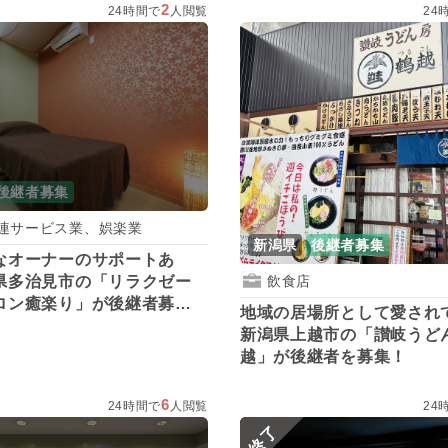
2
24時間で
人閲覧
24
後継者募集
連サービス業、娯楽業
新潟県
後継者募集
なオーナーのサポートあ
県多治見市の「リラクゼー
飲食店
ロン癒楽り」が後継者募
地域の居場所として愛され
新潟県上越市の「讃岐うど
越」が後継者を募集！
6
24時間で
人閲覧
24
終了