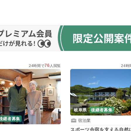
76
24時間で
人閲覧
24時
岐阜県
後継者募集
後継者募集
宿泊業
スポーツ合宿を支える自然