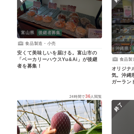
富山県
後継者募集
食品製造・小売
沖縄県
安くて美味しいを届ける。富山市の
「ベーカリーハウスYu&Ai」が後継
食品製
者を募集！
オリジナ
気。沖縄
ガーラン
36
24時間で
人閲覧
終了