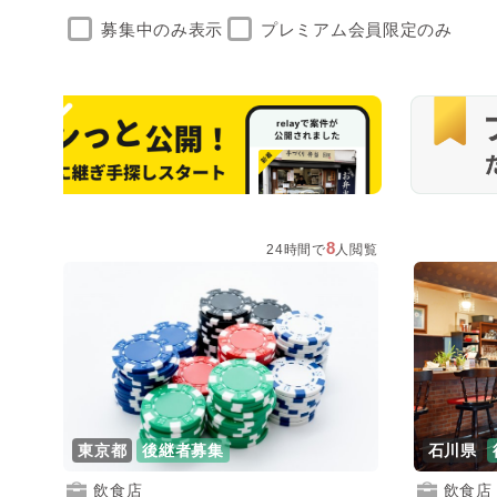
募集中のみ
表示
プレミアム会員限定のみ
8
24時間で
人閲覧
東京都
後継者募集
石川県
飲食店
飲食店