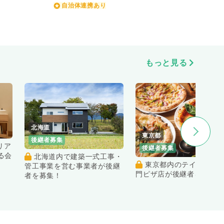
自治体連携あり
もっと見る
北海道
東京都
後継者募集
後継者募集
る会
北海道内で建築一式工事・
東京都内のテイクアウト専
管工事業を営む事業者が後継
門ピザ店が後継者を募集！
者を募集！