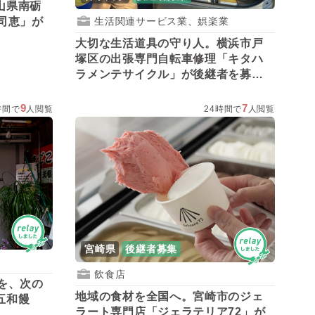
山県南砺
司恵」が
生活関連サービス業、娯楽業
大切な生活道具の守り人。横浜市戸
塚区の出張専門自転車修理「キタハ
ラメンテサイクル」が後継者を募
集！
9
7
時間で
人閲覧
24時間で
人閲覧
宮崎県
後継者募集
飲食店
を、次の
地域の食材を全国へ。宮崎市のジェ
五和饅
ラート専門店「ジェラテリア72」が