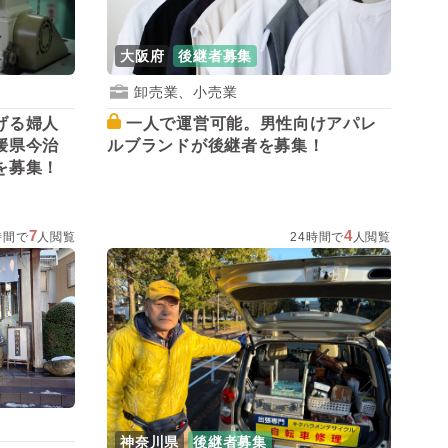
大阪府
後継者募集
卸売業、小売業
一人で運営可能。男性向けアパレ
げる婦人
ルブランドが後継者を募集！
媛県今治
を募集！
7
4
時間で
人閲覧
24時間で
人閲覧
神奈川県
後継者募集