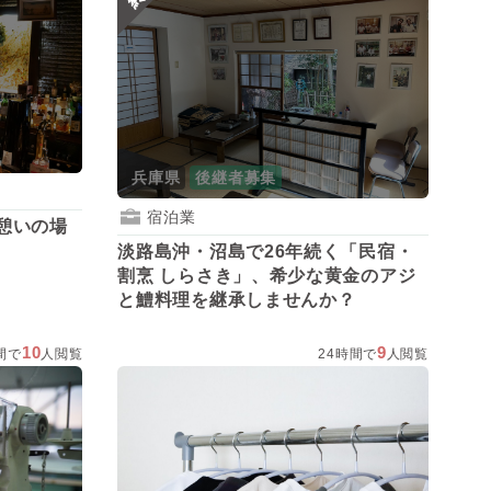
兵庫県
後継者募集
宿泊業
憩いの場
淡路島沖・沼島で26年続く「民宿・
割烹 しらさき」、希少な黄金のアジ
と鱧料理を継承しませんか？
10
9
間で
人閲覧
24時間で
人閲覧