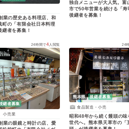
独自メニューが大人気。富
市で50年営業を続ける「寿
後継者を募集！
年創業の歴史ある料理店、和
浅町の「有限会社日本料理
後継者を募集！
4
24時間で
人閲覧
24
熊本県
後継者募集
後継者募集
食品製造・小売
、小売業
昭和48年から続く饅頭の味
世代へ。熊本県天草市の「
年創業の眼鏡と時計の店、愛
頭」が後継者を募集！