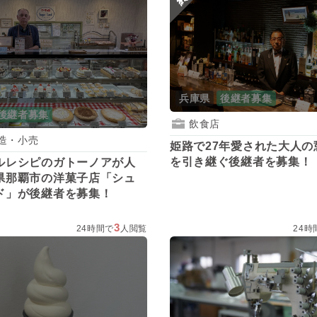
兵庫県
後継者募集
後継者募集
飲食店
造・小売
姫路で27年愛された大人の
を引き継ぐ後継者を募集！
ルレシピのガトーノアが人
県那覇市の洋菓子店「シュ
ド」が後継者を募集！
3
24時間で
人閲覧
24時