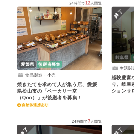
12
24時間で
人閲覧
終了
岐阜県
愛媛県
後継者募集
生活関
食品製造・小売
経験豊富
り。岐阜
焼きたてを求めて人が集う店、愛媛
ションサ
県松山市の「ベーカリー空
集！
（Qoo）」が後継者を募集！
自治体連携あり
7
24時間で
人閲覧
終了
終了