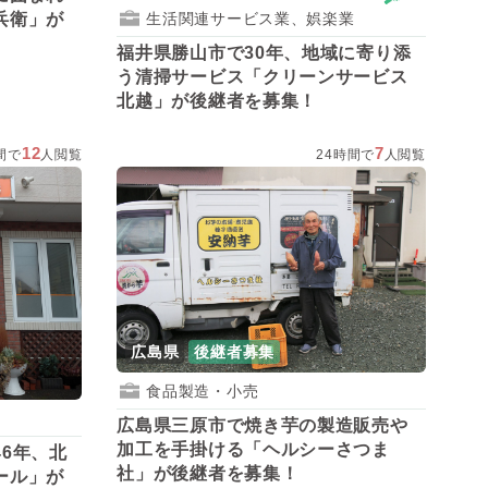
兵衛」が
生活関連サービス業、娯楽業
福井県勝山市で30年、地域に寄り添
う清掃サービス「クリーンサービス
北越」が後継者を募集！
12
7
間で
人閲覧
24時間で
人閲覧
広島県
後継者募集
食品製造・小売
広島県三原市で焼き芋の製造販売や
加工を手掛ける「ヘルシーさつま
6年、北
社」が後継者を募集！
ール」が