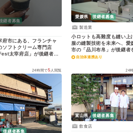
愛媛県
後継者募集
後継者募集
製造業
小ロットも高難度も縫い上
宰府市にある、フランチャ
服の縫製技術を未来へ、愛
のソフトクリーム専門店
市の「品川布帛」が後継者
mFest太宰府店」が後継者を
自治体連携あり
5
24時間で
人閲覧
24
富山県
後継者募集
飲食店
後継者募集