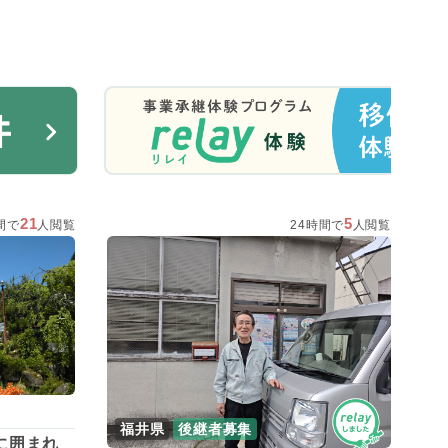
21
5
間で
人閲覧
24時間で
人閲覧
福井県
後継者募集
に囲まれ