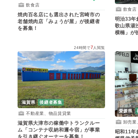
飲食店
飲食店
焼肉百名店にも選出された宮崎市の
明治33
老舗焼肉店「みょうが屋」が後継者
歌山県湯
を募集！
横楠」が
7
24時間で
人閲覧
滋賀県
後継者募集
愛媛県
不動産業、物品賃貸業
卸売業
滋賀県大津市の稼働中トランクルー
ム「コンテナ収納和邇今宿」が事業
昭和11
を引き継ぐオーナーを募集！