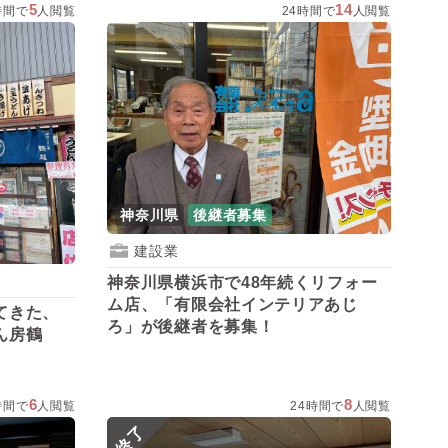
5
14
時間で
人閲覧
24時間で
人閲覧
神奈川県
後継者募集
建設業
神奈川県横浜市で48年続くリフォー
ム店、「有限会社インテリアあじ
てきた、
ろ」が後継者を募集！
ん房鶴
6
8
時間で
人閲覧
24時間で
人閲覧
終了