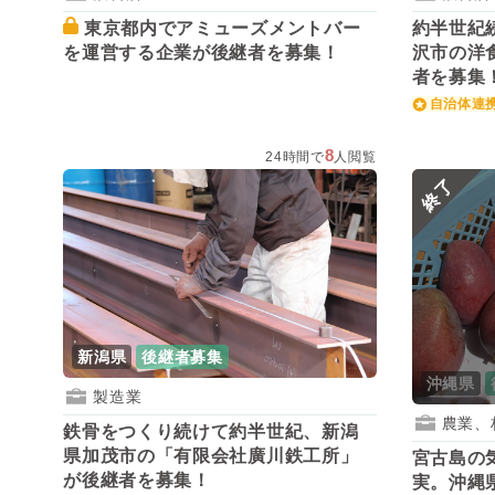
東京都内でアミューズメントバー
約半世紀
を運営する企業が後継者を募集！
沢市の洋
者を募集
自治体連
8
24時間で
人閲覧
終了
新潟県
後継者募集
沖縄県
製造業
農業、
鉄骨をつくり続けて約半世紀、新潟
県加茂市の「有限会社廣川鉄工所」
宮古島の
が後継者を募集！
実。沖縄