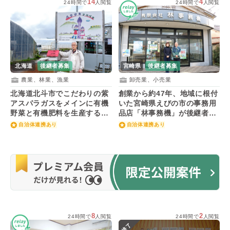
14
4
24時間で
人閲覧
24時間で
人閲覧
北海道
後継者募集
宮崎県
後継者募集
農業、林業、漁業
卸売業、小売業
北海道北斗市でこだわりの紫
創業から約47年、地域に根付
アスパラガスをメインに有機
いた宮崎県えびの市の事務用
野菜と有機肥料を生産する会
品店「林事務機」が後継者を
社が後継者を募集！
募集！
自治体連携あり
自治体連携あり
8
2
24時間で
人閲覧
24時間で
人閲覧
終了