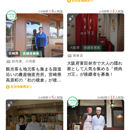
自治体連携あり
8
2
24時間で
人閲覧
24時間で
人閲覧
終了
大阪府
後継者募集
宮崎県
後継者募集
飲食店
卸売業、小売業
大阪府富田林市で大人の隠れ
家として人気を集める「焼肉
観光客も地元客も集まる国道
ガ王」が後継者を募集！
沿いの農産物直売所。宮崎県
高原町の「杜の穂倉」が後継
者を募集！
自治体連携あり
5
12
24時間で
人閲覧
24時間で
人閲覧
終了