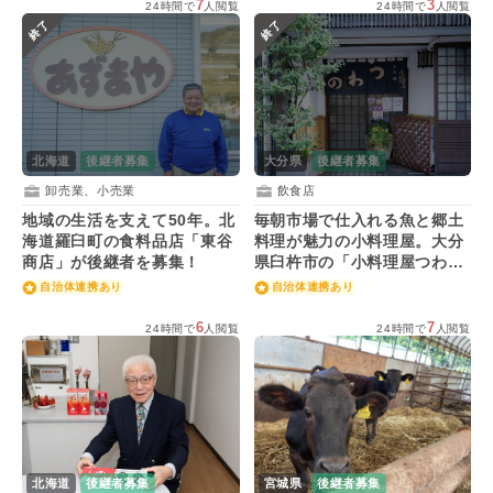
7
3
24時間で
人閲覧
24時間で
人閲覧
終了
終了
北海道
後継者募集
大分県
後継者募集
卸売業、小売業
飲食店
地域の生活を支えて50年。北
毎朝市場で仕入れる魚と郷土
海道羅臼町の食料品店「東谷
料理が魅力の小料理屋。大分
商店」が後継者を募集！
県臼杵市の「小料理屋つわ
の」が後継者を募集！
自治体連携あり
自治体連携あり
6
7
24時間で
人閲覧
24時間で
人閲覧
北海道
後継者募集
宮城県
後継者募集