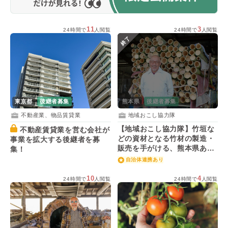
11
3
24時間で
人閲覧
24時間で
人閲覧
終了
東京都
後継者募集
熊本県
後継者募集
不動産業、物品賃貸業
地域おこし協力隊
【地域おこし協力隊】竹垣な
不動産賃貸業を営む会社が
どの資材となる竹材の製造・
事業を拡大する後継者を募
販売を手がける、熊本県あさ
集！
ぎり町の「肥後竹材」が後継
自治体連携あり
者を募集！
10
4
24時間で
人閲覧
24時間で
人閲覧