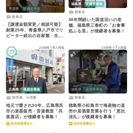
福島県
後継者募集
青森県
後継者募集
飲食店
飲食店
48年間続いた国道沿いの老
【譲渡金額変更／相談可能】
舗。福島県三春町の「お食事
創業25年、青森県八戸市でリ
処ふる里」が後継者を募集！
ピーター続出の自家製・生パ
スタ専門店「ぽると」が後継
者を募集！
6
7
24時間で
人閲覧
24時間で
人閲覧
終了
広島県
後継者募集
徳島県
後継者募集
卸売業、小売業
飲食店
地元で愛され50年。広島県呉
徳島県小松島市で海産物の直
市の楽器販売・音楽教室「呉
売や居酒屋営業を行う「恵比
楽器店」が後継者を募集！
須丸」が後継者を募集！
自治体連携あり
自治体連携あり