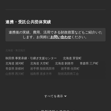
連携・受託公共団体実績
連携後の実績、費用、活用できる財政措置などもご紹介いた
します。お気軽に
お問い合わせ
ください。
北海道・東北地方
秋田県 事業承継・引継ぎ支援センター
北海道 芽室町
北海道 浦河町
北海道 大空町
北海道 釧路市
青森県 三戸町
青森県 新郷村
岩手県 陸前高田市
岩手県 住田町
山形県 西川町
福島県 喜多方市
陸前高田商工会
関東地方
埼玉県 事業承継・引継ぎ支援センター
茨城県 ひたちなか市
すべてを表示
茨城県 大子町
茨城県 稲敷市
群馬県 桐生市
埼玉県 長瀞町
東京都 大島町
東京都 新島村
東京都 世田谷区
ひたちなか市商工会
寄居町商工会
三宅村商工会