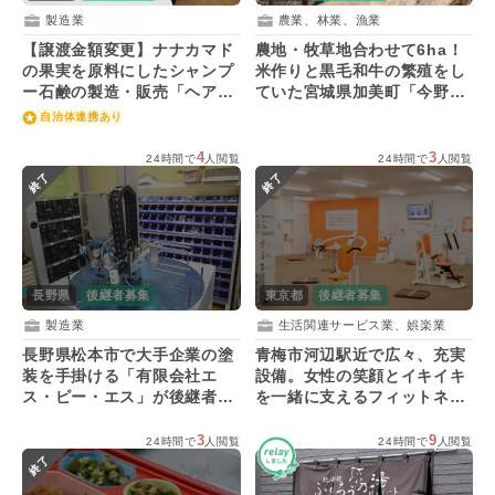
製造業
農業、林業、漁業
【譲渡金額変更】ナナカマド
農地・牧草地合わせて6ha！
の果実を原料にしたシャンプ
米作りと黒毛和牛の繁殖をし
ー石鹸の製造・販売「ヘア・
ていた宮城県加美町「今野牧
マーテック」を引き継ぐ後継
場」の後継者を募集！
自治体連携あり
者を募集！
4
3
24時間で
人閲覧
24時間で
人閲覧
終了
終了
長野県
後継者募集
東京都
後継者募集
製造業
生活関連サービス業、娯楽業
長野県松本市で大手企業の塗
青梅市河辺駅近で広々、充実
装を手掛ける「有限会社エ
設備。女性の笑顔とイキイキ
ス・ピー・エス」が後継者を
を一緒に支えるフィットネス
募集！
事業の後継者を募集！
3
9
24時間で
人閲覧
24時間で
人閲覧
終了