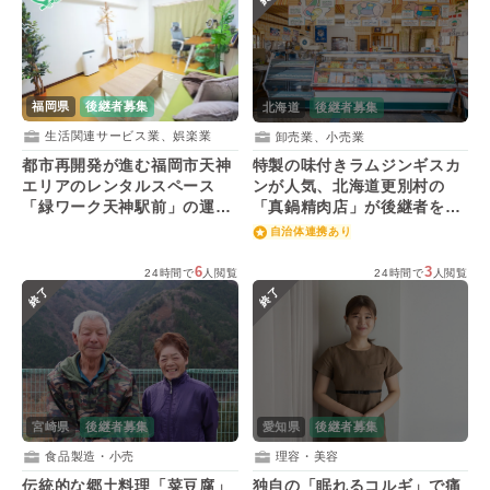
福岡県
後継者募集
北海道
後継者募集
生活関連サービス業、娯楽業
卸売業、小売業
都市再開発が進む福岡市天神
特製の味付きラムジンギスカ
エリアのレンタルスペース
ンが人気、北海道更別村の
「緑ワーク天神駅前」の運営
「真鍋精肉店」が後継者を募
者を募集！
集！
自治体連携あり
6
3
24時間で
人閲覧
24時間で
人閲覧
終了
終了
宮崎県
後継者募集
愛知県
後継者募集
食品製造・小売
理容・美容
伝統的な郷土料理「菜豆腐」
独自の「眠れるコルギ」で痛