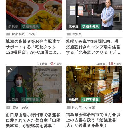
奈良県
後継者募集
北海道
後継者募集
食品製造・小売
宿泊業
地域の高齢者をお弁当配達で
札幌から車で1時間以内。温
サポートする「宅配クック
浴施設付きキャンプ場を経営
123橿原店」がFC加盟による
する「北海道アグリ＆リゾー
後継者を募集！
ト株式会社」が後継者を募
集！
2
19
24時間で
人閲覧
24時間で
人閲覧
終了
福島県
後継者募集
山口県
後継者募集
卸売業、小売業
理容・美容
福島県会津若松市で５万冊以
山口県山陽小野田市で常連客
上の古書を扱う「勉強堂書
に愛されてきた美容室「山陽
店」が後継者を募集！
美容室」が後継者を募集！