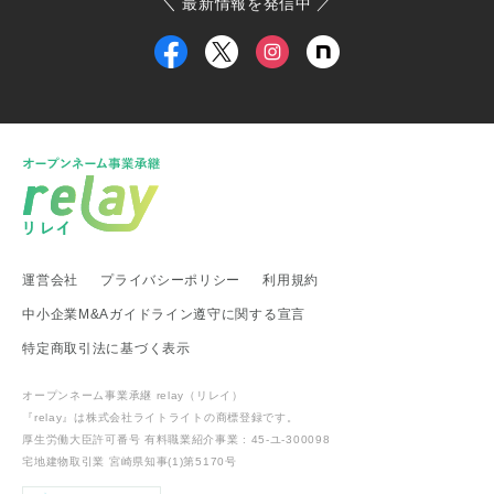
＼ 最新情報を発信中 ／
大島町商工会
小田原箱根商工会議所
甲信越・北陸地方
新潟県 事業承継・引継ぎ支援センター
福井県 事業承継・引継ぎ支援センター
富山県
新潟県 南魚沼市
新潟県 新潟市
新潟県 加茂市
新潟県 弥彦村
新潟県 糸魚川市
新潟県 出雲崎町
新潟県 新発田市
新潟県 関川村
東海地方
運営会社
プライバシーポリシー
利用規約
愛知県 事業承継・引継ぎ支援センター
岐阜県 高山市
静岡県 富士宮市
愛知県
愛知県 武豊町
愛知県 名古屋市
中小企業M&Aガイドライン遵守に関する宣言
武豊町商工会
特定商取引法に基づく表示
関西地方
オープンネーム事業承継 relay（リレイ）
滋賀県 事業承継・引継ぎ支援センター
滋賀県 日野町
『relay』は株式会社ライトライトの
商標登録
です。
滋賀県 多賀町
厚生労働大臣許可番号 有料職業紹介事業 : 45-ユ-300098
宅地建物取引業 宮崎県知事(1)第5170号
中国・四国地方