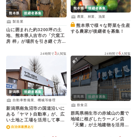
熊本県
後継者募集
熊本県
後継者募集
農業、林業、漁業
製造業
熊本県で様々な野菜を生産
山に囲まれた約3200坪の土
する農家が後継者を募集！
地、熊本県人吉市の「穴窯工
房 梓」が場所を引き継ぐ方を
募集！
3
6
24時間で
人閲覧
24時間で
人閲覧
終了
新潟県
後継者募集
群馬県
後継者募集
自動車整備業、機械等修理
飲食店
新潟県南魚沼市の国道沿いに
群馬県桐生市の赤城山の麓で
ある「ヤマト自動車」が、広
地域に根ざしたラーメン店
い土地と工場を活用して事業
「天蘭」が土地建物を活用す
をしたい人を募集！
自治体連携あり
る人を募集！