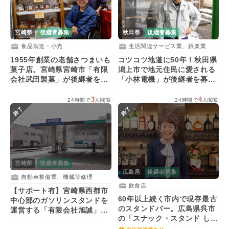
宮崎県
後継者募集
秋田県
後継者募集
食品製造・小売
生活関連サービス業、娯楽業
1955年創業の老舗さつまいも
コツコツ地道に50年！秋田県
菓子店。宮崎県宮崎市「有限
潟上市で地元住民に愛される
会社武田製菓」が後継者を募
「小林電機」が後継者を募
集！
集！
3
4
24時間で
人閲覧
24時間で
人閲覧
終了
終了
宮崎県
後継者募集
広島県
後継者募集
自動車整備業、機械等修理
飲食店
【サポート有】宮崎県西都市
60年以上続く市内で現存最古
中心部のガソリンスタンドを
のスタンドバー。広島県呉市
運営する「有限会社旭誠」が
の「スナック・スタンド しろ
経営者を募集！
くま」が後継者を募集！