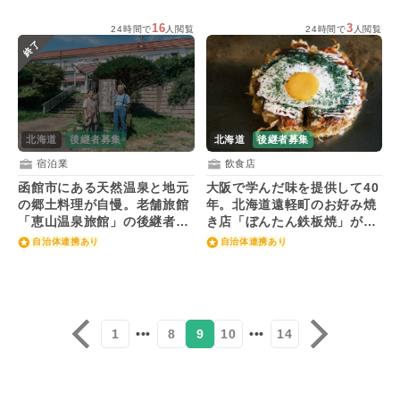
16
3
24時間で
人閲覧
24時間で
人閲覧
終了
北海道
後継者募集
北海道
後継者募集
飲食店
宿泊業
大阪で学んだ味を提供して40
函館市にある天然温泉と地元
年。北海道遠軽町のお好み焼
の郷土料理が自慢。老舗旅館
き店「ぼんたん鉄板焼」が後
「恵山温泉旅館」の後継者を
継者を募集！
募集！
自治体連携あり
自治体連携あり
1
•••
8
9
10
•••
14