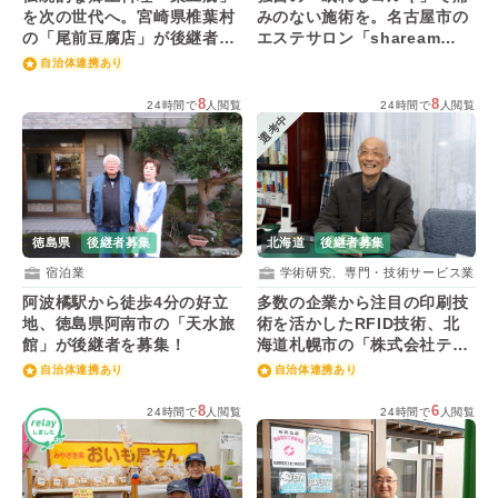
を次の世代へ。宮崎県椎葉村
みのない施術を。名古屋市の
の「尾前豆腐店」が後継者を
エステサロン「shaream
募集！
salon」が後継者を募集！
自治体連携あり
8
8
24時間で
人閲覧
24時間で
人閲覧
選考中
徳島県
後継者募集
北海道
後継者募集
宿泊業
学術研究、専門・技術サービス業
阿波橘駅から徒歩4分の好立
多数の企業から注目の印刷技
地、徳島県阿南市の「天水旅
術を活かしたRFID技術、北
館」が後継者を募集！
海道札幌市の「株式会社テク
ノリンクス」後継者を募集！
自治体連携あり
自治体連携あり
8
6
24時間で
人閲覧
24時間で
人閲覧