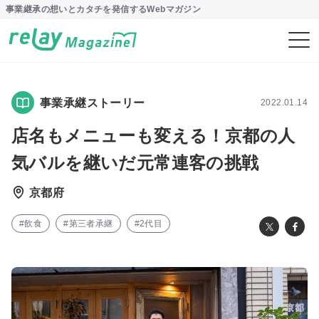
事業継承の想いとカタチを発信するWebマガジン
事業承継ストーリー
2022.01.14
店名もメニューも変える！京都の人
気バルを継いだ元常連客の挑戦
京都府
#飲食
#第三者承継
#2代目