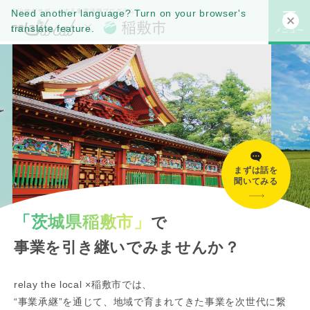
Need another language? Turn on your browser's
translate feature.
メニュー
まずは話を
聞いてみる
「茨城県稲敷市」
で
事業を引き継いでみませんか？
relay the local ×稲敷市では、
“事業承継”を通じて、地域で育まれてきた事業を次世代に繋