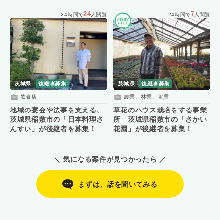
24
7
24時間で
人閲覧
24時間で
人閲覧
茨城県
後継者募集
茨城県
後継者募集
飲食店
農業、林業、漁業
地域の宴会や法事を支える、
草花のハウス栽培をする事業
茨城県稲敷市の「日本料理さ
所 茨城県稲敷市の「さかい
んすい」が後継者を募集！
花園」が後継者を募集！
＼ 気になる案件が見つかったら ／
まずは、話を聞いてみる