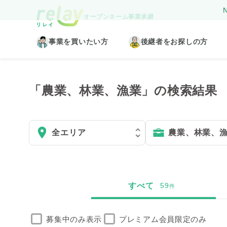
N
オープンネーム事業承継
事業を買いたい方
後継者をお探しの方
「農業、林業、漁業」の検索結果
すべて
59
件
募集中のみ
表示
プレミアム会員限定のみ