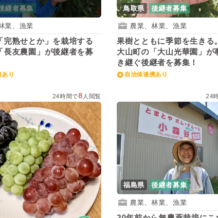
後継者募集
鳥取県
後継者募集
林業、漁業
農業、林業、漁業
「完熟せとか」を栽培する
果樹とともに季節を生きる
「長友農園」が後継者を募
大山町の「大山光華園」が
き継ぐ後継者を募集！
携あり
自治体連携あり
8
24時間で
人閲覧
24
福島県
後継者募集
農業、林業、漁業
20年前から無農薬栽培にこ