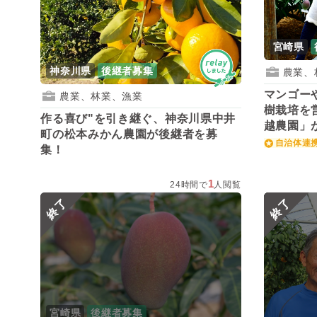
宮崎県
神奈川県
後継者募集
農業、
マンゴー
農業、林業、漁業
樹栽培を
作る喜び"を引き継ぐ、神奈川県中井
越農園」
町の松本みかん農園が後継者を募
自治体連
集！
1
24時間で
人閲覧
終了
終了
宮崎県
後継者募集