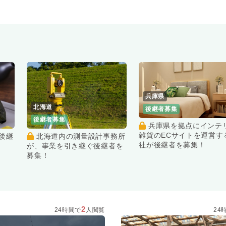
兵庫県
北海道
後継者募集
後継者募集
兵庫県を拠点にインテリア
雑貨のECサイトを運営す
北海道内の測量設計事務所
社が後継者を募集！
が、事業を引き継ぐ後継者を
募集！
2
24時間で
人閲覧
24