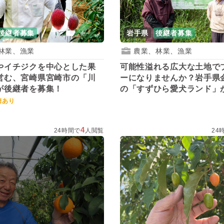
岩手県
後継者募集
後継者募集
農業、林業、漁業
林業、漁業
可能性溢れる広大な土地で
やイチジクを中心とした果
ーになりませんか？岩手県
営む、宮崎県宮崎市の「川
の「すずひら愛犬ランド」
が後継者を募集！
を募集！
携あり
4
24時間で
人閲覧
24