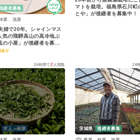
マトを栽培。福島県石川町
後継者募集
とや」が後継者を募集中！
林業、漁業
ら夫婦で20年。シャインマス
人気の飛騨高山の高冷地ぶ
風の小屋」が後継者を募
携あり
2
24時間で
人閲覧
24
求人・副業
茨城県
後継者募集
林業、漁業
農業、林業、漁業