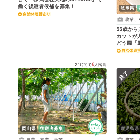
働く後継者候補を募集！
岐阜県
自治体連携あり
農業、
55歳か
カットが
どう園「
集！
自治体連
6
24時間で
人閲覧
終了
岡山県
後継者募集
鹿児島県
農業、林業、漁業
農業、