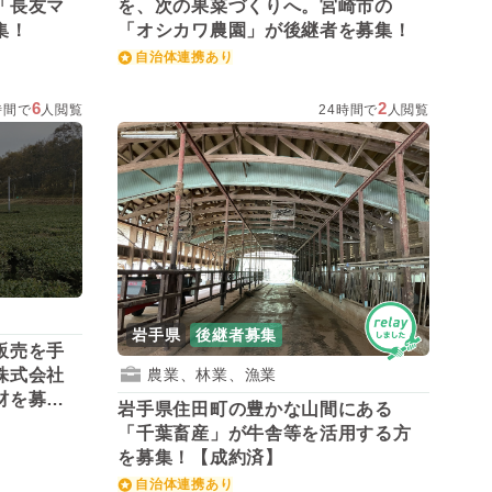
「長友マ
を、次の果菜づくりへ。宮崎市の
集！
「オシカワ農園」が後継者を募集！
自治体連携あり
6
2
時間で
人閲覧
24時間で
人閲覧
岩手県
後継者募集
販売を手
株式会社
農業、林業、漁業
材を募
岩手県住田町の豊かな山間にある
「千葉畜産」が牛舎等を活用する方
を募集！【成約済】
自治体連携あり