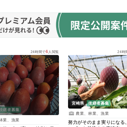
6
24時間で
人閲覧
24時
宮崎県
後継者募集
後継者募集
農業、林業、漁業
林業、漁業
努力がそのまま実りになる