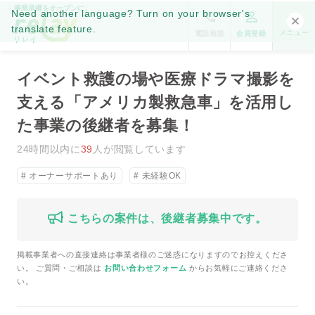
車」を活用した事業の後継者を
事業承継をオープンに。
Need another language? Turn on your browser's
募集！
translate feature.
メニュー
電話相談
会員登録
イベント救護の場や医療ドラマ撮影を
支える「アメリカ製救急車」を活用し
た事業の後継者を募集！
24時間以内に
39
人が閲覧しています
オーナーサポートあり
未経験OK
こちらの案件は、後継者募集中です。
掲載事業者への直接連絡は事業者様のご迷惑になりますのでお控えくださ
い。 ご質問・ご相談は
お問い合わせフォーム
からお気軽にご連絡くださ
い。