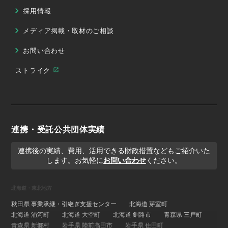
採用情報
メディア掲載・取材のご相談
お問い合わせ
ストライク
連携・受託公共団体実績
連携後の実績、費用、活用できる財政措置などもご紹介いた
します。お気軽に
お問い合わせ
ください。
北海道・東北地方
秋田県 事業承継・引継ぎ支援センター
北海道 芽室町
北海道 浦河町
北海道 大空町
北海道 釧路市
青森県 三戸町
青森県 新郷村
岩手県 陸前高田市
岩手県 住田町