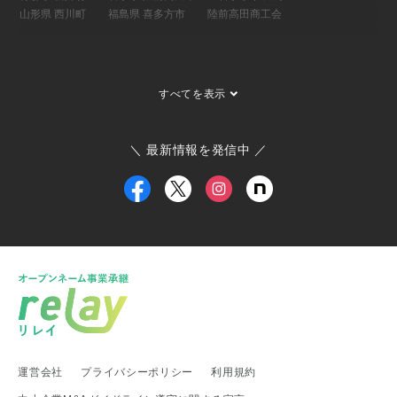
山形県 西川町
福島県 喜多方市
陸前高田商工会
関東地方
埼玉県 事業承継・引継ぎ支援センター
茨城県 ひたちなか市
すべてを表示
茨城県 大子町
茨城県 稲敷市
群馬県 桐生市
埼玉県 長瀞町
東京都 大島町
東京都 新島村
東京都 世田谷区
ひたちなか市商工会
寄居町商工会
三宅村商工会
＼ 最新情報を発信中 ／
大島町商工会
小田原箱根商工会議所
甲信越・北陸地方
新潟県 事業承継・引継ぎ支援センター
福井県 事業承継・引継ぎ支援センター
富山県
新潟県 南魚沼市
新潟県 新潟市
新潟県 加茂市
新潟県 弥彦村
新潟県 糸魚川市
新潟県 出雲崎町
新潟県 新発田市
新潟県 関川村
東海地方
運営会社
プライバシーポリシー
利用規約
愛知県 事業承継・引継ぎ支援センター
岐阜県 高山市
静岡県 富士宮市
愛知県
愛知県 武豊町
愛知県 名古屋市