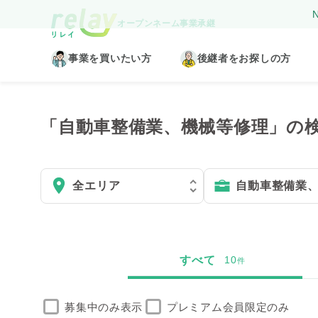
N
オープンネーム事業承継
事業を買いたい方
後継者をお探しの方
「自動車整備業、機械等修理」の
すべて
10
件
募集中のみ
表示
プレミアム会員限定のみ