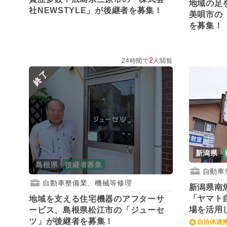
地域の足
社NEWSTYLE」が後継者を募集！
美唄市の
を募集！
2
24時間で
人閲覧
終了
新潟県
島根県
後継者募集
自動車
自動車整備業、機械等修理
新潟県南
「ヤマト
地域を支える住宅機器のアフターサ
場を活用
ービス、島根県松江市の「ジューセ
集！
ツ」が後継者を募集！
自治体連