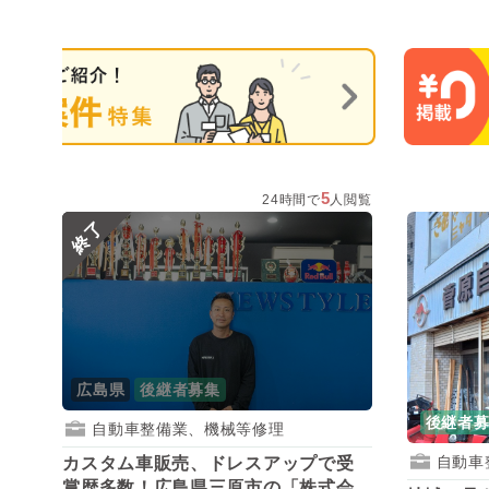
5
24時間で
人閲覧
終了
広島県
後継者募集
後継者
自動車整備業、機械等修理
自動車
カスタム車販売、ドレスアップで受
賞歴多数！広島県三原市の「株式会