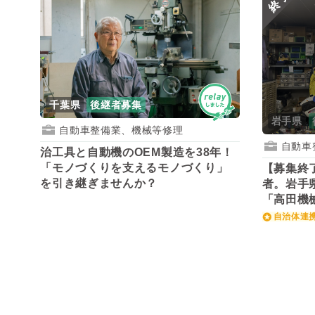
終了
千葉県
後継者募集
岩手県
自動車整備業、機械等修理
自動車
治工具と自動機のOEM製造を38年！
「モノづくりを支えるモノづくり」
【募集終
を引き継ぎませんか？
者。岩手
「高田機
自治体連