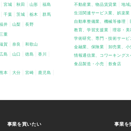
宮城
秋田
山形
福島
不動産業、物品賃貸業
地域
生活関連サービス業、娯楽業
千葉
茨城
栃木
群馬
自動車整備業、機械等修理
福井
山梨
長野
教育、学習支援業
理容・美
三重
学術研究、専門・技術サービ
滋賀
奈良
和歌山
金融業、保険業
卸売業、小
広島
山口
徳島
香川
情報通信業、コワーキングス
食品製造・小売
飲食店
熊本
大分
宮崎
鹿児島
事業を買いたい
事業を