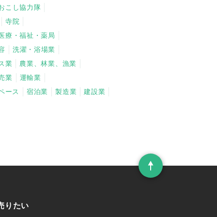
おこし協力隊
寺院
医療・福祉・薬局
容
洗濯・浴場業
ス業
農業、林業、漁業
売業
運輸業
ペース
宿泊業
製造業
建設業
売りたい