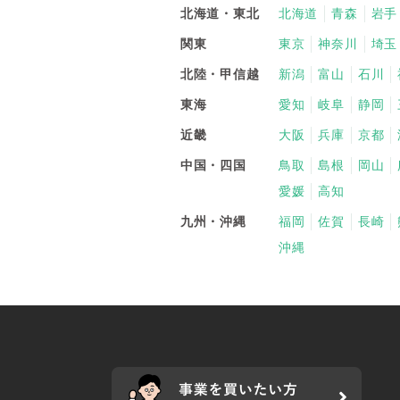
北海道・東北
北海道
青森
岩手
関東
東京
神奈川
埼玉
北陸・甲信越
新潟
富山
石川
東海
愛知
岐阜
静岡
近畿
大阪
兵庫
京都
中国・四国
鳥取
島根
岡山
愛媛
高知
九州・沖縄
福岡
佐賀
長崎
沖縄