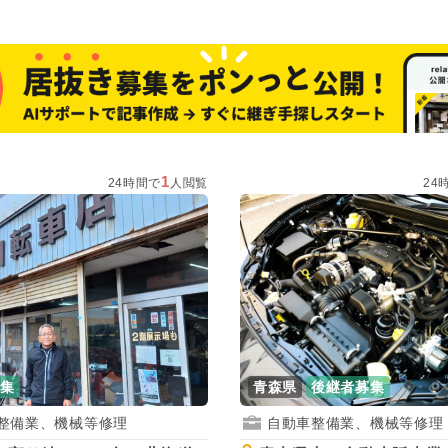
1
24時間で
人閲覧
24
募集
青森県
後継者募集
整備業、機械等修理
自動車整備業、機械等修理