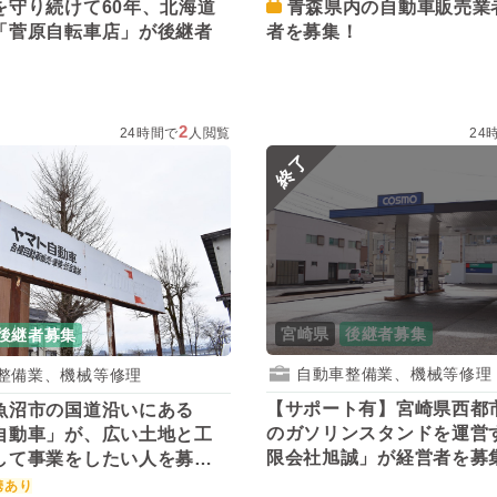
を守り続けて60年、北海道
青森県内の自動車販売業者が後継
「菅原自転車店」が後継者
者を募集！
2
24時間で
人閲覧
24
終了
宮崎県
後継者募集
後継者募集
自動車整備業、機械等修理
整備業、機械等修理
【サポート有】宮崎県西都
魚沼市の国道沿いにある
のガソリンスタンドを運営
自動車」が、広い土地と工
限会社旭誠」が経営者を募
して事業をしたい人を募
携あり