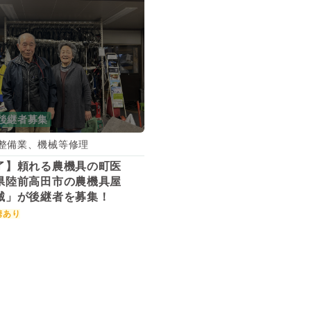
後継者募集
整備業、機械等修理
了】頼れる農機具の町医
県陸前高田市の農機具屋
械」が後継者を募集！
携あり