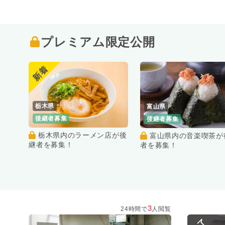
プレミアム限定公開
新着
栃木県
富山県
後継者募集
後継者募集
栃木県内のラーメン店が後
富山県内の音楽喫茶が後継
継者を募集！
者を募集！
3
24時間で
人閲覧