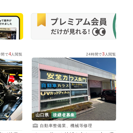
4
3
時間で
人閲覧
24時間で
人閲覧
山口県
後継者募集
自動車整備業、機械等修理