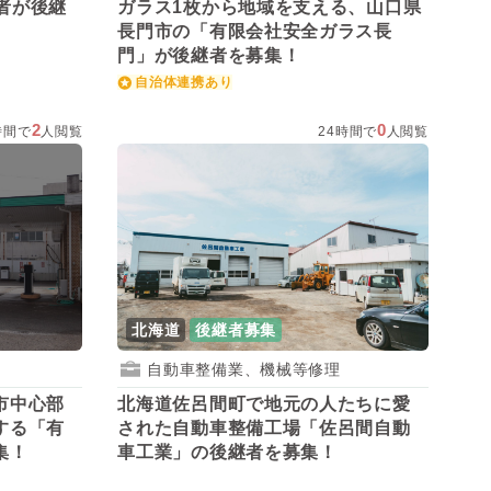
ガラス1枚から地域を支える、山口県
長門市の「有限会社安全ガラス長
門」が後継者を募集！
自治体連携あり
2
0
時間で
人閲覧
24時間で
人閲覧
北海道
後継者募集
自動車整備業、機械等修理
市中心部
北海道佐呂間町で地元の人たちに愛
する「有
された自動車整備工場「佐呂間自動
集！
車工業」の後継者を募集！