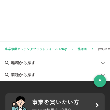
事業承継マッチングプラットフォーム relay
北海道
住民の
地域
から探す
業種
から探す