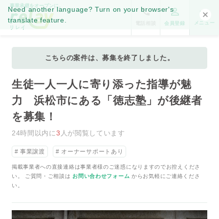
事業承継をオープンに。
Need another language? Turn on your browser's
translate feature.
メニュー
電話相談
会員登録
こちらの案件は、募集を終了しました。
生徒一人一人に寄り添った指導が魅
力 浜松市にある「徳志塾」が後継者
を募集！
24時間以内に
3
人が閲覧しています
事業譲渡
オーナーサポートあり
掲載事業者への直接連絡は事業者様のご迷惑になりますのでお控えくださ
い。 ご質問・ご相談は
お問い合わせフォーム
からお気軽にご連絡くださ
い。