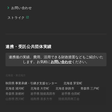
お問い合わせ
ストライク
連携・受託公共団体実績
連携後の実績、費用、活用できる財政措置などもご紹介いた
します。お気軽に
お問い合わせ
ください。
北海道・東北地方
秋田県 事業承継・引継ぎ支援センター
北海道 芽室町
北海道 浦河町
北海道 大空町
北海道 釧路市
青森県 三戸町
青森県 新郷村
岩手県 陸前高田市
岩手県 住田町
山形県 西川町
福島県 喜多方市
陸前高田商工会
関東地方