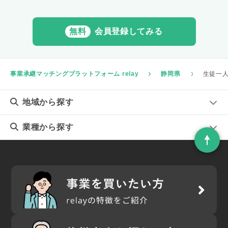
無料
会員登録してみる
事業承継マッチングプラットフォーム relay
静岡県
生徒一
地域
から探す
業種
から探す