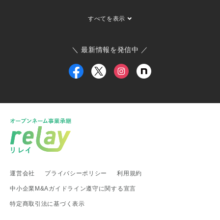
埼玉県 事業承継・引継ぎ支援センター
茨城県 ひたちなか市
すべてを表示
茨城県 大子町
茨城県 稲敷市
群馬県 桐生市
埼玉県 長瀞町
東京都 大島町
東京都 新島村
東京都 世田谷区
ひたちなか市商工会
寄居町商工会
三宅村商工会
＼ 最新情報を発信中 ／
大島町商工会
小田原箱根商工会議所
甲信越・北陸地方
新潟県 事業承継・引継ぎ支援センター
福井県 事業承継・引継ぎ支援センター
富山県
新潟県 南魚沼市
新潟県 新潟市
新潟県 加茂市
新潟県 弥彦村
新潟県 糸魚川市
新潟県 出雲崎町
新潟県 新発田市
新潟県 関川村
東海地方
運営会社
プライバシーポリシー
利用規約
愛知県 事業承継・引継ぎ支援センター
岐阜県 高山市
静岡県 富士宮市
愛知県
愛知県 武豊町
愛知県 名古屋市
中小企業M&Aガイドライン遵守に関する宣言
武豊町商工会
特定商取引法に基づく表示
関西地方