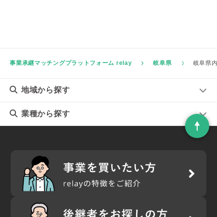
事業承継マッチングプラットフォーム relay
岐阜県
岐阜県
地域
から探す
業種
から探す