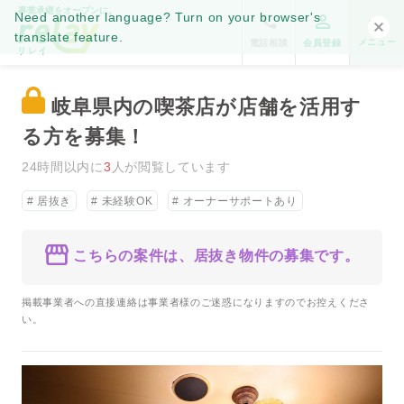
事業承継をオープンに。
Need another language? Turn on your browser's
translate feature.
メニュー
電話相談
会員登録
岐阜県内の喫茶店が店舗を活用す
る方を募集！
24時間以内に
3
人が閲覧しています
居抜き
未経験OK
オーナーサポートあり
こちらの案件は、居抜き物件の募集です。
掲載事業者への直接連絡は事業者様のご迷惑になりますのでお控えくださ
い。