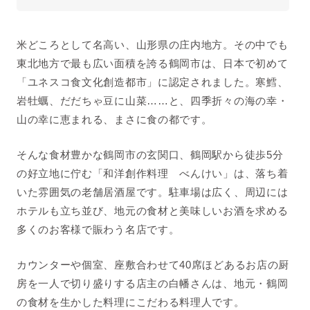
米どころとして名高い、山形県の庄内地方。その中でも
東北地方で最も広い面積を誇る鶴岡市は、日本で初めて
「ユネスコ食文化創造都市」に認定されました。寒鱈、
岩牡蠣、だだちゃ豆に山菜……と、四季折々の海の幸・
山の幸に恵まれる、まさに食の都です。
そんな食材豊かな鶴岡市の玄関口、鶴岡駅から徒歩5分
の好立地に佇む「和洋創作料理 べんけい」は、落ち着
いた雰囲気の老舗居酒屋です。駐車場は広く、周辺には
ホテルも立ち並び、地元の食材と美味しいお酒を求める
多くのお客様で賑わう名店です。
カウンターや個室、座敷合わせて40席ほどあるお店の厨
房を一人で切り盛りする店主の白幡さんは、地元・鶴岡
の食材を生かした料理にこだわる料理人です。