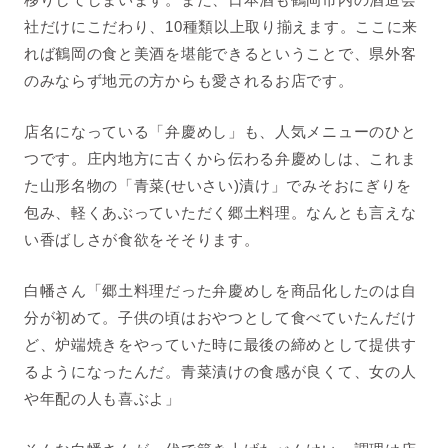
社だけにこだわり、10種類以上取り揃えます。ここに来
れば鶴岡の食と美酒を堪能できるということで、県外客
のみならず地元の方からも愛されるお店です。
店名になっている「弁慶めし」も、人気メニューのひと
つです。庄内地方に古くから伝わる弁慶めしは、これま
た山形名物の「青菜(せいさい)漬け」でみそおにぎりを
包み、軽くあぶっていただく郷土料理。なんとも言えな
い香ばしさが食欲をそそります。
白幡さん「郷土料理だった弁慶めしを商品化したのは自
分が初めて。子供の頃はおやつとして食べていたんだけ
ど、炉端焼きをやっていた時に最後の締めとして提供す
るようになったんだ。青菜漬けの食感が良くて、女の人
や年配の人も喜ぶよ」