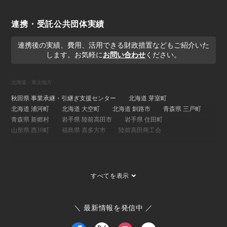
連携・受託公共団体実績
連携後の実績、費用、活用できる財政措置などもご紹介いた
します。お気軽に
お問い合わせ
ください。
北海道・東北地方
秋田県 事業承継・引継ぎ支援センター
北海道 芽室町
北海道 浦河町
北海道 大空町
北海道 釧路市
青森県 三戸町
青森県 新郷村
岩手県 陸前高田市
岩手県 住田町
山形県 西川町
福島県 喜多方市
陸前高田商工会
関東地方
埼玉県 事業承継・引継ぎ支援センター
茨城県 ひたちなか市
すべてを表示
茨城県 大子町
茨城県 稲敷市
群馬県 桐生市
埼玉県 長瀞町
東京都 大島町
東京都 新島村
東京都 世田谷区
ひたちなか市商工会
寄居町商工会
三宅村商工会
＼ 最新情報を発信中 ／
大島町商工会
小田原箱根商工会議所