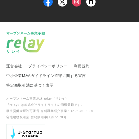
甲信越・北陸地方
新潟県 事業承継・引継ぎ支援センター
福井県 事業承継・引継ぎ支援センター
富山県
新潟県 南魚沼市
新潟県 新潟市
新潟県 加茂市
新潟県 弥彦村
新潟県 糸魚川市
新潟県 出雲崎町
新潟県 新発田市
新潟県 関川村
東海地方
運営会社
プライバシーポリシー
利用規約
愛知県 事業承継・引継ぎ支援センター
岐阜県 高山市
静岡県 富士宮市
愛知県
愛知県 武豊町
愛知県 名古屋市
中小企業M&Aガイドライン遵守に関する宣言
武豊町商工会
特定商取引法に基づく表示
関西地方
オープンネーム事業承継 relay（リレイ）
滋賀県 事業承継・引継ぎ支援センター
滋賀県 日野町
『relay』は株式会社ライトライトの
商標登録
です。
滋賀県 多賀町
厚生労働大臣許可番号 有料職業紹介事業 : 45-ユ-300098
宅地建物取引業 宮崎県知事(1)第5170号
中国・四国地方
中国経済産業局
鳥取県
鳥取県 琴浦町
岡山県 倉敷市