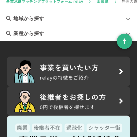
事業承継マッチングプラットフォーム relay
山形県
料理の
地域
から探す
業種
から探す