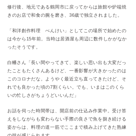
修行後、地元である鶴岡市に戻ってからは旅館や炉端焼
きのお店で和食の腕を磨き、36歳で独立されました。
「和洋創作料理 べんけい」としてこの場所で始めたの
は今から15年前。当時は居酒屋も周辺に数件しかがなか
ったそうです。
白幡さん「長い間やってきて、楽しい思い出も大変だっ
たこともたくさんあるけど、一番影響が大きかったのは
このコロナだな。ようやく最近立ち直ってきたけど、そ
れでも良かった頃の7割くらい。でも、いまはこのくら
いの忙しさがちょうどいいんだ」
お話を伺った時間帯は、開店前の仕込み作業中。受け答
えをしながらも変わらない手際の良さで魚を捌き続ける
姿からは、料理の道一筋でここまで積み上げてきた熟練
の技が感じられます。