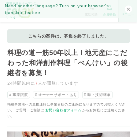
事業承継をオープンに。
Need another language? Turn on your browser's
translate feature.
メニュー
電話相談
会員登録
こちらの案件は、募集を終了しました。
料理の道一筋50年以上！地元産にこだ
わった和洋創作料理「べんけい」の後
継者を募集！
24時間以内に
7
人が閲覧しています
事業譲渡
オーナーサポートあり
味・技術継承
掲載事業者への直接連絡は事業者様のご迷惑になりますのでお控えくださ
い。 ご質問・ご相談は
お問い合わせフォーム
からお気軽にご連絡くださ
い。