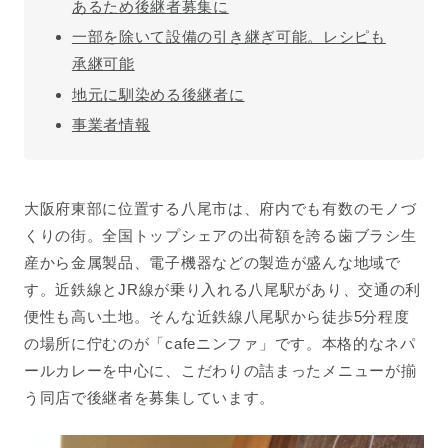
あるため後継者募集に
一部を除いて設備の引き継ぎ可能。レシピも
承継可能
地元に馴染める後継者に
事業者情報
大阪府東部に位置する八尾市は、府内でも有数のモノづ
くりの街。全国トップシェアの出荷額を誇る歯ブラシ生
産から金属製品、電子機器などの製造が盛んな地域で
す。近鉄線と
JR
線が乗り入れる八尾駅があり、交通の利
便性も高い土地。そんな近鉄線八尾駅から徒歩
5
分程度
の場所に佇むのが「
cafe
ニンファ」です。本格的なネパ
ールカレーを中心に、こだわりの詰まったメニューが揃
う同店で後継者を募集しています。