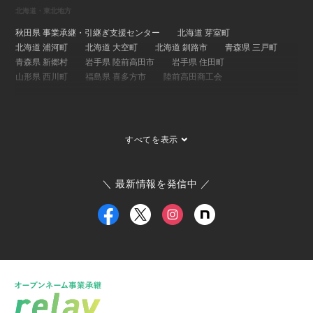
北海道・東北地方
秋田県 事業承継・引継ぎ支援センター
北海道 芽室町
北海道 浦河町
北海道 大空町
北海道 釧路市
青森県 三戸町
青森県 新郷村
岩手県 陸前高田市
岩手県 住田町
山形県 西川町
福島県 喜多方市
陸前高田商工会
関東地方
埼玉県 事業承継・引継ぎ支援センター
茨城県 ひたちなか市
すべてを表示
茨城県 大子町
茨城県 稲敷市
群馬県 桐生市
埼玉県 長瀞町
東京都 大島町
東京都 新島村
東京都 世田谷区
ひたちなか市商工会
寄居町商工会
三宅村商工会
＼ 最新情報を発信中 ／
大島町商工会
小田原箱根商工会議所
甲信越・北陸地方
新潟県 事業承継・引継ぎ支援センター
福井県 事業承継・引継ぎ支援センター
富山県
新潟県 南魚沼市
新潟県 新潟市
新潟県 加茂市
新潟県 弥彦村
新潟県 糸魚川市
新潟県 出雲崎町
新潟県 新発田市
新潟県 関川村