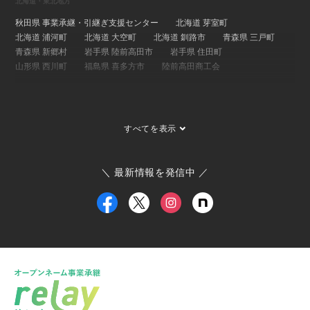
北海道・東北地方
秋田県 事業承継・引継ぎ支援センター
北海道 芽室町
北海道 浦河町
北海道 大空町
北海道 釧路市
青森県 三戸町
青森県 新郷村
岩手県 陸前高田市
岩手県 住田町
山形県 西川町
福島県 喜多方市
陸前高田商工会
関東地方
埼玉県 事業承継・引継ぎ支援センター
茨城県 ひたちなか市
すべてを表示
茨城県 大子町
茨城県 稲敷市
群馬県 桐生市
埼玉県 長瀞町
東京都 大島町
東京都 新島村
東京都 世田谷区
ひたちなか市商工会
寄居町商工会
三宅村商工会
＼ 最新情報を発信中 ／
大島町商工会
小田原箱根商工会議所
甲信越・北陸地方
新潟県 事業承継・引継ぎ支援センター
福井県 事業承継・引継ぎ支援センター
富山県
新潟県 南魚沼市
新潟県 新潟市
新潟県 加茂市
新潟県 弥彦村
新潟県 糸魚川市
新潟県 出雲崎町
新潟県 新発田市
新潟県 関川村