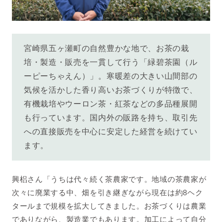
宮崎県五ヶ瀬町の自然豊かな地で、お茶の栽
培・製造・販売を一貫して行う「緑碧茶園（ル
ーピーちゃえん）」。寒暖差の大きい山間部の
気候を活かした香り高いお茶づくりが特徴で、
有機栽培やウーロン茶・紅茶などの多品種展開
も行っています。国内外の販路を持ち、取引先
への直接販売を中心に安定した経営を続けてい
ます。
興梠さん「うちは代々続く茶農家です。地域の茶農家が
次々に廃業する中、畑を引き継ぎながら現在は約8ヘク
タールまで規模を拡大してきました。お茶づくりは農業
でありながら、製造業でもあります。加工によって自分