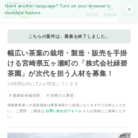
事業承継をオープンに。
Need another language? Turn on your browser's
translate feature.
メニュー
電話相談
会員登録
こちらの案件は、募集を終了しました。
幅広い茶葉の栽培・製造・販売を手掛
ける宮崎県五ヶ瀬町の「株式会社緑碧
茶園」が次代を担う人材を募集！
24時間以内に
7
人が閲覧しています
後継者候補採用
宮崎の人事部
掲載事業者への直接連絡は事業者様のご迷惑になりますのでお控えくださ
い。 ご質問・ご相談は
お問い合わせフォーム
からお気軽にご連絡くださ
い。