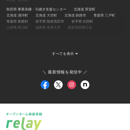
北海道・東北地方
秋田県 事業承継・引継ぎ支援センター
北海道 芽室町
北海道 浦河町
北海道 大空町
北海道 釧路市
青森県 三戸町
青森県 新郷村
岩手県 陸前高田市
岩手県 住田町
山形県 西川町
福島県 喜多方市
陸前高田商工会
関東地方
埼玉県 事業承継・引継ぎ支援センター
茨城県 ひたちなか市
すべてを表示
茨城県 大子町
茨城県 稲敷市
群馬県 桐生市
埼玉県 長瀞町
東京都 大島町
東京都 新島村
東京都 世田谷区
ひたちなか市商工会
寄居町商工会
三宅村商工会
＼ 最新情報を発信中 ／
大島町商工会
小田原箱根商工会議所
甲信越・北陸地方
新潟県 事業承継・引継ぎ支援センター
福井県 事業承継・引継ぎ支援センター
富山県
新潟県 南魚沼市
新潟県 新潟市
新潟県 加茂市
新潟県 弥彦村
新潟県 糸魚川市
新潟県 出雲崎町
新潟県 新発田市
新潟県 関川村