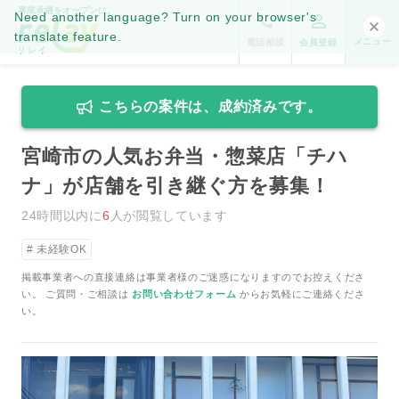
事業承継をオープンに。
Need another language? Turn on your browser's
translate feature.
メニュー
電話相談
会員登録
こちらの案件は、成約済みです。
宮崎市の人気お弁当・惣菜店「チハ
ナ」が店舗を引き継ぐ方を募集！
24時間以内に
6
人が閲覧しています
未経験OK
掲載事業者への直接連絡は事業者様のご迷惑になりますのでお控えくださ
い。 ご質問・ご相談は
お問い合わせフォーム
からお気軽にご連絡くださ
い。