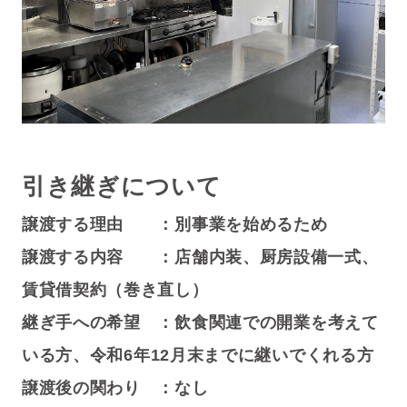
引き継ぎについて
譲渡する理由 ：別
事業を始めるため
譲渡する内容 ：店舗内装、厨房設備一式、
賃貸借契約（巻き直し）
継ぎ手への希望 ：
飲食関連での開業を考えて
いる方、
令和6年
12月末までに継いでくれる方
譲渡後の関わり ：
なし