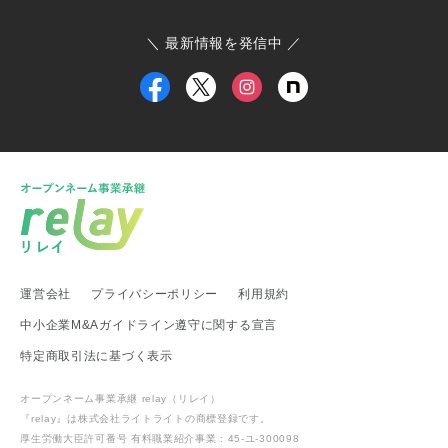
東京都 大島町
東京都 新島村
東京都 世田谷区
ひたちなか市商工会
寄居町商工会
三宅村商工会
＼ 最新情報を発信中 ／
大島町商工会
小田原箱根商工会議所
甲信越・北陸地方
新潟県 事業承継・引継ぎ支援センター
福井県 事業承継・引継ぎ支援センター
富山県
新潟県 南魚沼市
新潟県 新潟市
新潟県 加茂市
新潟県 弥彦村
新潟県 糸魚川市
新潟県 出雲崎町
新潟県 新発田市
新潟県 関川村
東海地方
運営会社
プライバシーポリシー
利用規約
愛知県 事業承継・引継ぎ支援センター
岐阜県 高山市
静岡県 富士宮市
愛知県
愛知県 武豊町
愛知県 名古屋市
中小企業M&Aガイドライン遵守に関する宣言
武豊町商工会
特定商取引法に基づく表示
関西地方
オープンネーム事業承継 relay（リレイ）
滋賀県 事業承継・引継ぎ支援センター
滋賀県 日野町
『relay』は株式会社ライトライトの
商標登録
です。
滋賀県 多賀町
厚生労働大臣許可番号 有料職業紹介事業 : 45-ユ-300098