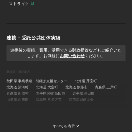
ストライク
連携・受託公共団体実績
連携後の実績、費用、活用できる財政措置などもご紹介いた
します。お気軽に
お問い合わせ
ください。
北海道・東北地方
秋田県 事業承継・引継ぎ支援センター
北海道 芽室町
北海道 浦河町
北海道 大空町
北海道 釧路市
青森県 三戸町
青森県 新郷村
岩手県 陸前高田市
岩手県 住田町
山形県 西川町
福島県 喜多方市
陸前高田商工会
関東地方
埼玉県 事業承継・引継ぎ支援センター
茨城県 ひたちなか市
すべてを表示
茨城県 大子町
茨城県 稲敷市
群馬県 桐生市
埼玉県 長瀞町