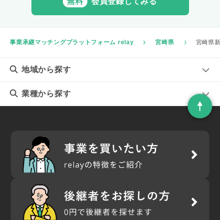
無料
会員登録してみる
事業承継マッチングプラットフォーム relay
宮崎県
宮崎県
地域
から探す
業種
から探す