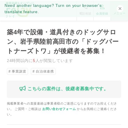
事業承継をオープンに。
Need another language? Turn on your browser's
translate feature.
メニュー
電話相談
会員登録
築4年で設備・道具付きのドッグサロ
ン、岩手県陸前高田市の「ドッグパー
トナーズトワ」が後継者を募集！
24時間以内に
5
人が閲覧しています
事業譲渡
自治体連携
こちらの案件は、後継者募集中です。
掲載事業者への直接連絡は事業者様のご迷惑になりますのでお控えくださ
い。 ご質問・ご相談は
お問い合わせフォーム
からお気軽にご連絡くださ
い。