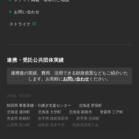
お問い合わせ
ストライク
連携・受託公共団体実績
連携後の実績、費用、活用できる財政措置などもご紹介いた
します。お気軽に
お問い合わせ
ください。
北海道・東北地方
秋田県 事業承継・引継ぎ支援センター
北海道 芽室町
北海道 浦河町
北海道 大空町
北海道 釧路市
青森県 三戸町
青森県 新郷村
岩手県 陸前高田市
岩手県 住田町
山形県 西川町
福島県 喜多方市
陸前高田商工会