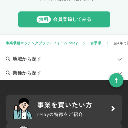
無料
会員登録してみる
事業承継マッチングプラットフォーム relay
岩手県
築4年
地域
から探す
業種
から探す