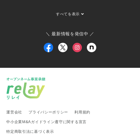
関東地方
埼玉県 事業承継・引継ぎ支援センター
茨城県 ひたちなか市
すべてを表示
茨城県 大子町
茨城県 稲敷市
群馬県 桐生市
埼玉県 長瀞町
東京都 大島町
東京都 新島村
東京都 世田谷区
ひたちなか市商工会
寄居町商工会
三宅村商工会
＼ 最新情報を発信中 ／
大島町商工会
小田原箱根商工会議所
甲信越・北陸地方
新潟県 事業承継・引継ぎ支援センター
福井県 事業承継・引継ぎ支援センター
富山県
新潟県 南魚沼市
新潟県 新潟市
新潟県 加茂市
新潟県 弥彦村
新潟県 糸魚川市
新潟県 出雲崎町
新潟県 新発田市
新潟県 関川村
東海地方
運営会社
プライバシーポリシー
利用規約
愛知県 事業承継・引継ぎ支援センター
岐阜県 高山市
静岡県 富士宮市
愛知県
愛知県 武豊町
愛知県 名古屋市
中小企業M&Aガイドライン遵守に関する宣言
武豊町商工会
特定商取引法に基づく表示