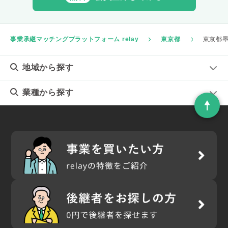
事業承継マッチングプラットフォーム relay
東京都
東京都
地域
から探す
業種
から探す