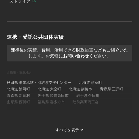
ストライク
連携・受託公共団体実績
連携後の実績、費用、活用できる財政措置などもご紹介いた
します。お気軽に
お問い合わせ
ください。
北海道・東北地方
秋田県 事業承継・引継ぎ支援センター
北海道 芽室町
北海道 浦河町
北海道 大空町
北海道 釧路市
青森県 三戸町
青森県 新郷村
岩手県 陸前高田市
岩手県 住田町
山形県 西川町
福島県 喜多方市
陸前高田商工会
関東地方
埼玉県 事業承継・引継ぎ支援センター
茨城県 ひたちなか市
すべてを表示
茨城県 大子町
茨城県 稲敷市
群馬県 桐生市
埼玉県 長瀞町