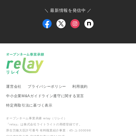
東京都 大島町
東京都 新島村
東京都 世田谷区
ひたちなか市商工会
寄居町商工会
三宅村商工会
＼ 最新情報を発信中 ／
大島町商工会
小田原箱根商工会議所
甲信越・北陸地方
新潟県 事業承継・引継ぎ支援センター
福井県 事業承継・引継ぎ支援センター
富山県
新潟県 南魚沼市
新潟県 新潟市
新潟県 加茂市
新潟県 弥彦村
新潟県 糸魚川市
新潟県 出雲崎町
新潟県 新発田市
新潟県 関川村
東海地方
運営会社
プライバシーポリシー
利用規約
愛知県 事業承継・引継ぎ支援センター
岐阜県 高山市
静岡県 富士宮市
愛知県
愛知県 武豊町
愛知県 名古屋市
中小企業M&Aガイドライン遵守に関する宣言
武豊町商工会
特定商取引法に基づく表示
関西地方
オープンネーム事業承継 relay（リレイ）
滋賀県 事業承継・引継ぎ支援センター
滋賀県 日野町
『relay』は株式会社ライトライトの
商標登録
です。
滋賀県 多賀町
厚生労働大臣許可番号 有料職業紹介事業 : 45-ユ-300098