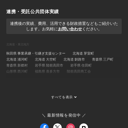
連携・受託公共団体実績
連携後の実績、費用、活用できる財政措置などもご紹介いた
します。お気軽に
お問い合わせ
ください。
北海道・東北地方
秋田県 事業承継・引継ぎ支援センター
北海道 芽室町
北海道 浦河町
北海道 大空町
北海道 釧路市
青森県 三戸町
青森県 新郷村
岩手県 陸前高田市
岩手県 住田町
山形県 西川町
福島県 喜多方市
陸前高田商工会
関東地方
埼玉県 事業承継・引継ぎ支援センター
茨城県 ひたちなか市
すべてを表示
茨城県 大子町
茨城県 稲敷市
群馬県 桐生市
埼玉県 長瀞町
東京都 大島町
東京都 新島村
東京都 世田谷区
ひたちなか市商工会
寄居町商工会
三宅村商工会
＼ 最新情報を発信中 ／
大島町商工会
小田原箱根商工会議所