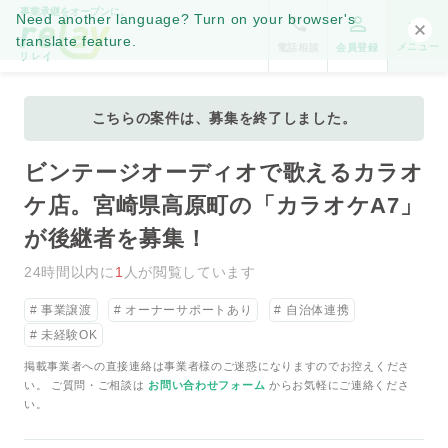
事業承継をオープンに。
Need another language? Turn on your browser's
translate feature.
メニュー
電話相談
会員登録
こちらの案件は、募集を終了しました。
ビンテージオーディオで歌えるカラオ
ケ店。宮崎県高原町の「カラオケA7」
が後継者を募集！
24時間以内に
1
人が閲覧しています
事業譲渡
オーナーサポートあり
自治体連携
未経験OK
掲載事業者への直接連絡は事業者様のご迷惑になりますのでお控えくださ
い。 ご質問・ご相談は
お問い合わせフォーム
からお気軽にご連絡くださ
い。