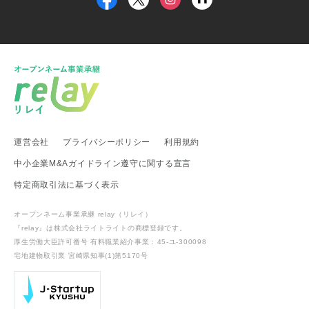
甲信越・北陸地方
新潟県 事業承継・引継ぎ支援センター
福井県 事業承継・引継ぎ支援センター
富山県
新潟県 南魚沼市
新潟県 新潟市
新潟県 加茂市
新潟県 弥彦村
新潟県 糸魚川市
新潟県 出雲崎町
新潟県 新発田市
新潟県 関川村
東海地方
運営会社
プライバシーポリシー
利用規約
愛知県 事業承継・引継ぎ支援センター
岐阜県 高山市
静岡県 富士宮市
愛知県
愛知県 武豊町
愛知県 名古屋市
中小企業M&Aガイドライン遵守に関する宣言
武豊町商工会
特定商取引法に基づく表示
関西地方
オープンネーム事業承継 relay（リレイ）
滋賀県 事業承継・引継ぎ支援センター
滋賀県 日野町
『relay』は株式会社ライトライトの
商標登録
です。
滋賀県 多賀町
厚生労働大臣許可番号 有料職業紹介事業 : 45-ユ-300098
宅地建物取引業 宮崎県知事(1)第5170号
中国・四国地方
中国経済産業局
鳥取県
鳥取県 琴浦町
岡山県 倉敷市