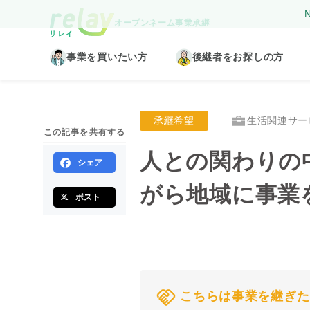
N
オープンネーム事業承継
事業を買いたい方
後継者をお探しの方
承継希望
生活関連サー
この記事を共有する
人との関わりの
シェア
がら地域に事業
ポスト
こちらは事業を継ぎた