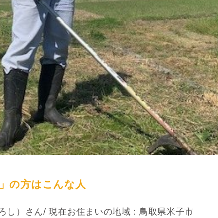
」の方はこんな人
ろし）
さん/ 現在お住まいの地域 : 鳥取県米子市