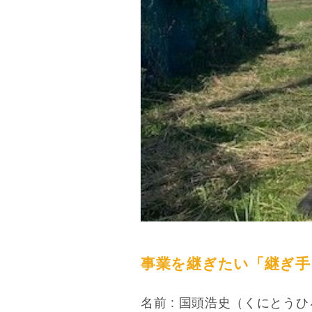
事業を継ぎたい「継ぎ手
名前 : 国頭
浩史（くにとうひ