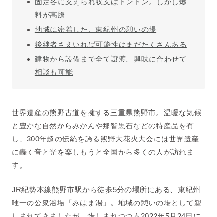
固定客に支えられ収支はトントン。しかし燃
料が高騰
地域に密着した、東紀州の憩いの場
後継者さえいれば可能性はまだたくさんある
建物から設備まで全て譲渡。興味に合わせて
相談も可能
世界遺産の熊野古道を擁する三重県熊野市。温暖な気候
と豊かな自然からみかんや那智黒石などの特産品を有
し、300年超の伝統を誇る熊野大花火大会には世界遺産
に轟く音と光を楽しもうと全国から多くの人が訪れま
す。
JR紀勢本線熊野市駅から徒歩5分の場所にある、東紀州
唯一の公衆浴場「みはま湯」。地域の憩いの場として親
しまれてきましたが、惜しまれつつも2022年5月24日に