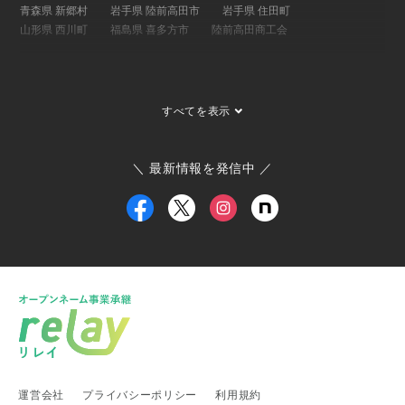
青森県 新郷村
岩手県 陸前高田市
岩手県 住田町
山形県 西川町
福島県 喜多方市
陸前高田商工会
関東地方
埼玉県 事業承継・引継ぎ支援センター
茨城県 ひたちなか市
すべてを表示
茨城県 大子町
茨城県 稲敷市
群馬県 桐生市
埼玉県 長瀞町
東京都 大島町
東京都 新島村
東京都 世田谷区
ひたちなか市商工会
寄居町商工会
三宅村商工会
＼ 最新情報を発信中 ／
大島町商工会
小田原箱根商工会議所
甲信越・北陸地方
新潟県 事業承継・引継ぎ支援センター
福井県 事業承継・引継ぎ支援センター
富山県
新潟県 南魚沼市
新潟県 新潟市
新潟県 加茂市
新潟県 弥彦村
新潟県 糸魚川市
新潟県 出雲崎町
新潟県 新発田市
新潟県 関川村
東海地方
運営会社
プライバシーポリシー
利用規約
愛知県 事業承継・引継ぎ支援センター
岐阜県 高山市