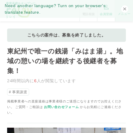
事業承継をオープンに。
Need another language? Turn on your browser's
translate feature.
メニュー
電話相談
会員登録
こちらの案件は、募集を終了しました。
東紀州で唯一の銭湯「みはま湯」。地
域の憩いの場を継続する後継者を募
集！
24時間以内に
6
人が閲覧しています
事業譲渡
掲載事業者への直接連絡は事業者様のご迷惑になりますのでお控えくださ
い。 ご質問・ご相談は
お問い合わせフォーム
からお気軽にご連絡くださ
い。