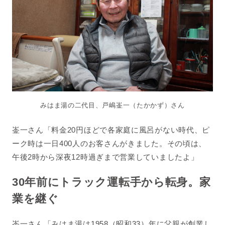
みはま湯の二代目、戸嶋崟一（たかかず）さん
崟一さん「料金20円ほどで各家庭に風呂がない時代、ピ
ーク時は一日400人のお客さんがきました。その頃は、
午後2時から深夜12時過ぎまで営業していましたよ」
30年前にトラック運転手から転身。家
業を継ぐ
崟一さん「みはま湯は1958（昭和33）年に父親が創業し