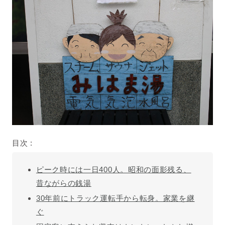
目次 :
ピーク時には一日400人。昭和の面影残る、
昔ながらの銭湯
30年前にトラック運転手から転身。家業を継
ぐ