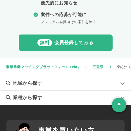
優先的にお知らせ
案件への応募が可能に
プレミアム会員向けの案件を除く
無料
会員登録してみる
事業承継マッチングプラットフォーム relay
三重県
東紀州
地域
から探す
業種
から探す