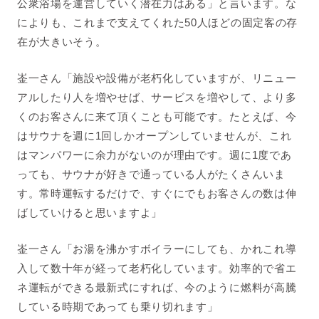
公衆浴場を運営していく潜在力はある」と言います。な
によりも、これまで支えてくれた50人ほどの固定客の存
在が大きいそう。
崟一さん「施設や設備が老朽化していますが、リニュー
アルしたり人を増やせば、サービスを増やして、より多
くのお客さんに来て頂くことも可能です。たとえば、今
はサウナを週に1回しかオープンしていませんが、これ
はマンパワーに余力がないのが理由です。週に1度であ
っても、サウナが好きで通っている人がたくさんいま
す。常時運転するだけで、すぐにでもお客さんの数は伸
ばしていけると思いますよ」
崟一さん「お湯を沸かすボイラーにしても、かれこれ導
入して数十年が経って老朽化しています。効率的で省エ
ネ運転ができる最新式にすれば、今のように燃料が高騰
している時期であっても乗り切れます」