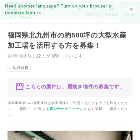
事業承継をオープンに。
Need another language? Turn on your browser's
translate feature.
メニュー
電話相談
会員登録
福岡県北九州市の約500坪の大型水産
加工場を活用する方を募集！
24時間以内に
12
人が閲覧しています
地域連携
こちらの案件は、居抜き物件の募集です。
掲載事業者への直接連絡は事業者様のご迷惑になりますのでお控えくださ
い。 ご質問・ご相談は
お問い合わせフォーム
からお気軽にご連絡くださ
い。