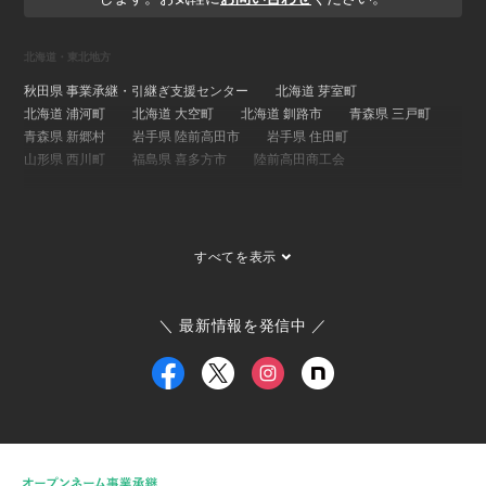
北海道・東北地方
秋田県 事業承継・引継ぎ支援センター
北海道 芽室町
北海道 浦河町
北海道 大空町
北海道 釧路市
青森県 三戸町
青森県 新郷村
岩手県 陸前高田市
岩手県 住田町
山形県 西川町
福島県 喜多方市
陸前高田商工会
関東地方
埼玉県 事業承継・引継ぎ支援センター
茨城県 ひたちなか市
すべてを表示
茨城県 大子町
茨城県 稲敷市
群馬県 桐生市
埼玉県 長瀞町
東京都 大島町
東京都 新島村
東京都 世田谷区
ひたちなか市商工会
寄居町商工会
三宅村商工会
＼ 最新情報を発信中 ／
大島町商工会
小田原箱根商工会議所
甲信越・北陸地方
新潟県 事業承継・引継ぎ支援センター
福井県 事業承継・引継ぎ支援センター
富山県
新潟県 南魚沼市
新潟県 新潟市
新潟県 加茂市
新潟県 弥彦村