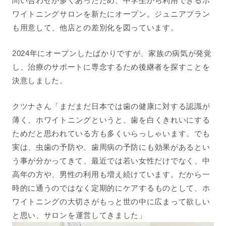
問い合わせが多くあったため、
中学生から利用できるホ
ワイトニングサロンを新たにオープン。ジュニアプラン
も用意して、他店との差別化を図っています。
2024年にオープンしたばかりですが、家族の病気が発覚
し、治療のサポートに専念するため後継者を探すことを
決意しました。
クツナさん「
まだまだ日本では歯の健康に対する認識が
薄く、
ホワイトニングというと、
歯を白くきれいにする
ためだと思われている方も多くいらっしゃい
ます。でも
実は、
虫歯の予防や、
歯周病の予防にも効果があるとい
う事が分かってきて、
最近では若い女性だけでなく、
中
高年の方や、
男性の利用も増え続けています。
だから一
時的に通
うのではなく定期的にケアするものとして、
ホ
ワイトニングの大切さがもっと世の中に広まって欲しい
と思い、
サロンを運営してきました」