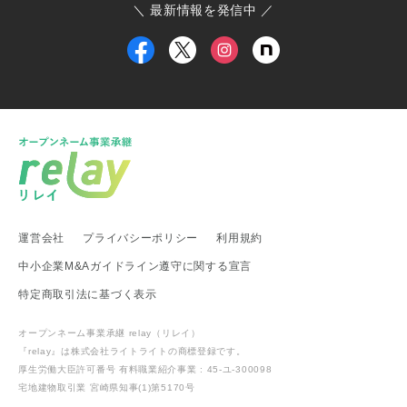
＼ 最新情報を発信中 ／
大島町商工会
小田原箱根商工会議所
甲信越・北陸地方
新潟県 事業承継・引継ぎ支援センター
福井県 事業承継・引継ぎ支援センター
富山県
新潟県 南魚沼市
新潟県 新潟市
新潟県 加茂市
新潟県 弥彦村
新潟県 糸魚川市
新潟県 出雲崎町
新潟県 新発田市
新潟県 関川村
東海地方
運営会社
プライバシーポリシー
利用規約
愛知県 事業承継・引継ぎ支援センター
岐阜県 高山市
静岡県 富士宮市
愛知県
愛知県 武豊町
愛知県 名古屋市
中小企業M&Aガイドライン遵守に関する宣言
武豊町商工会
特定商取引法に基づく表示
関西地方
オープンネーム事業承継 relay（リレイ）
滋賀県 事業承継・引継ぎ支援センター
滋賀県 日野町
『relay』は株式会社ライトライトの
商標登録
です。
滋賀県 多賀町
厚生労働大臣許可番号 有料職業紹介事業 : 45-ユ-300098
宅地建物取引業 宮崎県知事(1)第5170号