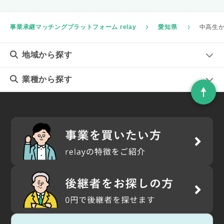
事業承継マッチングプラットフォーム relay
愛知県
中高生か
地域
から探す
業種
から探す