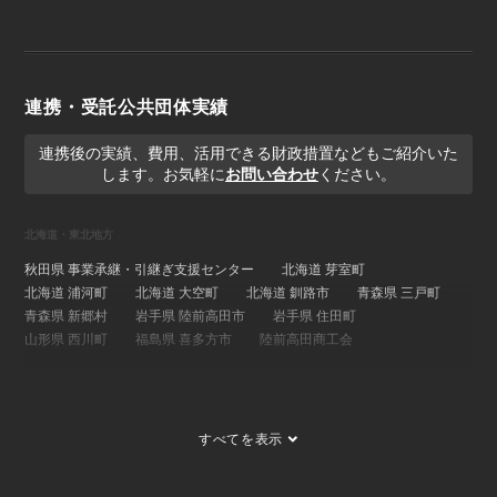
連携・受託公共団体実績
連携後の実績、費用、活用できる財政措置などもご紹介いた
します。お気軽に
お問い合わせ
ください。
北海道・東北地方
秋田県 事業承継・引継ぎ支援センター
北海道 芽室町
北海道 浦河町
北海道 大空町
北海道 釧路市
青森県 三戸町
青森県 新郷村
岩手県 陸前高田市
岩手県 住田町
山形県 西川町
福島県 喜多方市
陸前高田商工会
関東地方
埼玉県 事業承継・引継ぎ支援センター
茨城県 ひたちなか市
すべてを表示
茨城県 大子町
茨城県 稲敷市
群馬県 桐生市
埼玉県 長瀞町
東京都 大島町
東京都 新島村
東京都 世田谷区
ひたちなか市商工会
寄居町商工会
三宅村商工会