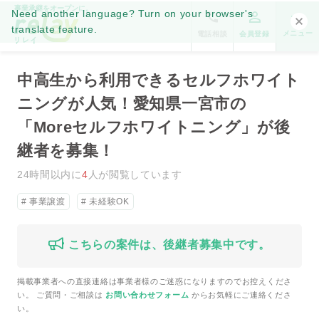
事業承継をオープンに。
Need another language? Turn on your browser's
translate feature.
メニュー
電話相談
会員登録
中高生から利用できるセルフホワイト
ニングが人気！愛知県一宮市の
「Moreセルフホワイトニング」が後
継者を募集！
24時間以内に
4
人が閲覧しています
事業譲渡
未経験OK
こちらの案件は、後継者募集中です。
掲載事業者への直接連絡は事業者様のご迷惑になりますのでお控えくださ
い。 ご質問・ご相談は
お問い合わせフォーム
からお気軽にご連絡くださ
い。