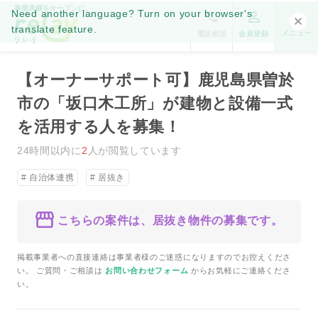
事業承継をオープンに。
Need another language? Turn on your browser's
translate feature.
メニュー
電話相談
会員登録
【オーナーサポート可】鹿児島県曽於
市の「坂口木工所」が建物と設備一式
を活用する人を募集！
24時間以内に
2
人が閲覧しています
自治体連携
居抜き
こちらの案件は、居抜き物件の募集です。
掲載事業者への直接連絡は事業者様のご迷惑になりますのでお控えくださ
い。 ご質問・ご相談は
お問い合わせフォーム
からお気軽にご連絡くださ
い。