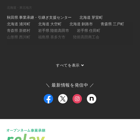
北海道・東北地方
秋田県 事業承継・引継ぎ支援センター
北海道 芽室町
北海道 浦河町
北海道 大空町
北海道 釧路市
青森県 三戸町
青森県 新郷村
岩手県 陸前高田市
岩手県 住田町
山形県 西川町
福島県 喜多方市
陸前高田商工会
関東地方
埼玉県 事業承継・引継ぎ支援センター
茨城県 ひたちなか市
すべてを表示
茨城県 大子町
茨城県 稲敷市
群馬県 桐生市
埼玉県 長瀞町
東京都 大島町
東京都 新島村
東京都 世田谷区
ひたちなか市商工会
寄居町商工会
三宅村商工会
＼ 最新情報を発信中 ／
大島町商工会
小田原箱根商工会議所
甲信越・北陸地方
新潟県 事業承継・引継ぎ支援センター
福井県 事業承継・引継ぎ支援センター
富山県
新潟県 南魚沼市
新潟県 新潟市
新潟県 加茂市
新潟県 弥彦村
新潟県 糸魚川市
新潟県 出雲崎町
新潟県 新発田市
新潟県 関川村