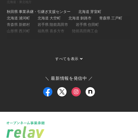
北海道・東北地方
秋田県 事業承継・引継ぎ支援センター
北海道 芽室町
北海道 浦河町
北海道 大空町
北海道 釧路市
青森県 三戸町
青森県 新郷村
岩手県 陸前高田市
岩手県 住田町
山形県 西川町
福島県 喜多方市
陸前高田商工会
関東地方
埼玉県 事業承継・引継ぎ支援センター
茨城県 ひたちなか市
すべてを表示
茨城県 大子町
茨城県 稲敷市
群馬県 桐生市
埼玉県 長瀞町
東京都 大島町
東京都 新島村
東京都 世田谷区
ひたちなか市商工会
寄居町商工会
三宅村商工会
＼ 最新情報を発信中 ／
大島町商工会
小田原箱根商工会議所
甲信越・北陸地方
新潟県 事業承継・引継ぎ支援センター
福井県 事業承継・引継ぎ支援センター
富山県
新潟県 南魚沼市
新潟県 新潟市
新潟県 加茂市
新潟県 弥彦村
新潟県 糸魚川市
新潟県 出雲崎町
新潟県 新発田市
新潟県 関川村