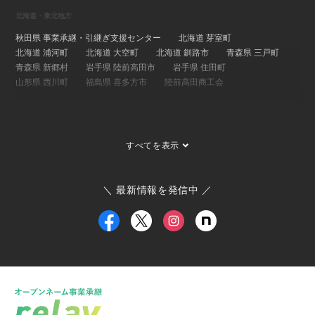
北海道・東北地方
秋田県 事業承継・引継ぎ支援センター
北海道 芽室町
北海道 浦河町
北海道 大空町
北海道 釧路市
青森県 三戸町
青森県 新郷村
岩手県 陸前高田市
岩手県 住田町
山形県 西川町
福島県 喜多方市
陸前高田商工会
関東地方
埼玉県 事業承継・引継ぎ支援センター
茨城県 ひたちなか市
すべてを表示
茨城県 大子町
茨城県 稲敷市
群馬県 桐生市
埼玉県 長瀞町
東京都 大島町
東京都 新島村
東京都 世田谷区
ひたちなか市商工会
寄居町商工会
三宅村商工会
＼ 最新情報を発信中 ／
大島町商工会
小田原箱根商工会議所
甲信越・北陸地方
新潟県 事業承継・引継ぎ支援センター
福井県 事業承継・引継ぎ支援センター
富山県
新潟県 南魚沼市
新潟県 新潟市
新潟県 加茂市
新潟県 弥彦村
新潟県 糸魚川市
新潟県 出雲崎町
新潟県 新発田市
新潟県 関川村