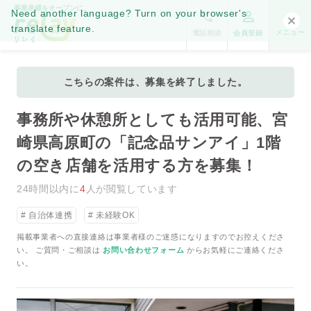
事業承継をオープンに。
Need another language? Turn on your browser's
translate feature.
メニュー
電話相談
会員登録
こちらの案件は、募集を終了しました。
事務所や休憩所としても活用可能、宮
崎県高原町の「記念品サンアイ」1階
の空き店舗を活用する方を募集！
24時間以内に
4
人が閲覧しています
自治体連携
未経験OK
掲載事業者への直接連絡は事業者様のご迷惑になりますのでお控えくださ
い。 ご質問・ご相談は
お問い合わせフォーム
からお気軽にご連絡くださ
い。