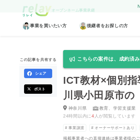
N
オープンネーム事業承継
事業を買いたい方
後継者をお探しの方
こちらの案件は、成約済み
この記事を共有する
シェア
ICT教材×個
ポスト
川県小田原市の
神奈川県
教育、学習支援業
24時間以内に
4
人が閲覧しています
事業譲渡
オーナーサポートあり
掲載事業者への直接連絡は事業者様のご