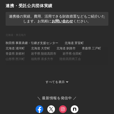
連携・受託公共団体実績
連携後の実績、費用、活用できる財政措置などもご紹介いた
します。お気軽に
お問い合わせ
ください。
北海道・東北地方
秋田県 事業承継・引継ぎ支援センター
北海道 芽室町
北海道 浦河町
北海道 大空町
北海道 釧路市
青森県 三戸町
青森県 新郷村
岩手県 陸前高田市
岩手県 住田町
山形県 西川町
福島県 喜多方市
陸前高田商工会
関東地方
埼玉県 事業承継・引継ぎ支援センター
茨城県 ひたちなか市
すべてを表示
茨城県 大子町
茨城県 稲敷市
群馬県 桐生市
埼玉県 長瀞町
東京都 大島町
東京都 新島村
東京都 世田谷区
ひたちなか市商工会
寄居町商工会
三宅村商工会
＼ 最新情報を発信中 ／
大島町商工会
小田原箱根商工会議所
甲信越・北陸地方