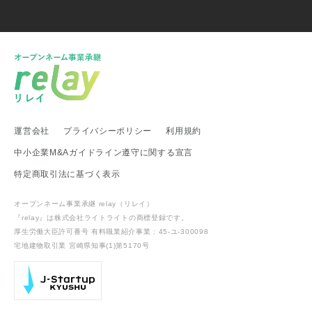
新潟県 事業承継・引継ぎ支援センター
福井県 事業承継・引継ぎ支援センター
富山県
新潟県 南魚沼市
新潟県 新潟市
新潟県 加茂市
新潟県 弥彦村
新潟県 糸魚川市
新潟県 出雲崎町
新潟県 新発田市
新潟県 関川村
東海地方
運営会社
プライバシーポリシー
利用規約
愛知県 事業承継・引継ぎ支援センター
岐阜県 高山市
静岡県 富士宮市
愛知県
愛知県 武豊町
愛知県 名古屋市
中小企業M&Aガイドライン遵守に関する宣言
武豊町商工会
特定商取引法に基づく表示
関西地方
オープンネーム事業承継 relay（リレイ）
滋賀県 事業承継・引継ぎ支援センター
滋賀県 日野町
『relay』は株式会社ライトライトの
商標登録
です。
滋賀県 多賀町
厚生労働大臣許可番号 有料職業紹介事業 : 45-ユ-300098
宅地建物取引業 宮崎県知事(1)第5170号
中国・四国地方
中国経済産業局
鳥取県
鳥取県 琴浦町
岡山県 倉敷市
広島県 呉市
広島県 江田島市
広島県 三原市
山口県 宇部市