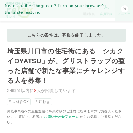
事業承継をオープンに。
Need another language? Turn on your browser's
translate feature.
メニュー
電話相談
会員登録
こちらの案件は、募集を終了しました。
埼玉県川口市の住宅街にある「シカク
イOYATSU」が、グリストラップの整
った店舗で新たな事業にチャレンジす
る人を募集！
24時間以内に
8
人が閲覧しています
未経験OK
居抜き
掲載事業者への直接連絡は事業者様のご迷惑になりますのでお控えくださ
い。 ご質問・ご相談は
お問い合わせフォーム
からお気軽にご連絡くださ
い。