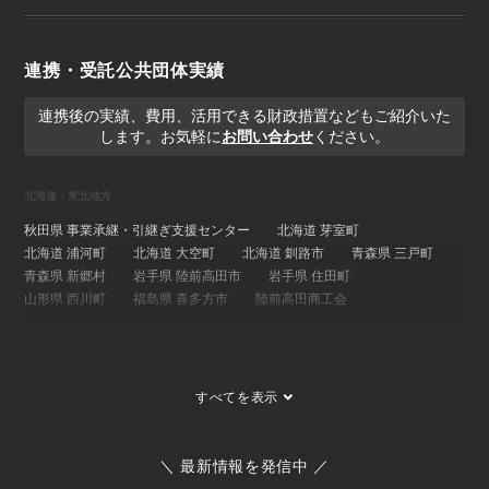
連携・受託公共団体実績
連携後の実績、費用、活用できる財政措置などもご紹介いた
します。お気軽に
お問い合わせ
ください。
北海道・東北地方
秋田県 事業承継・引継ぎ支援センター
北海道 芽室町
北海道 浦河町
北海道 大空町
北海道 釧路市
青森県 三戸町
青森県 新郷村
岩手県 陸前高田市
岩手県 住田町
山形県 西川町
福島県 喜多方市
陸前高田商工会
関東地方
埼玉県 事業承継・引継ぎ支援センター
茨城県 ひたちなか市
すべてを表示
茨城県 大子町
茨城県 稲敷市
群馬県 桐生市
埼玉県 長瀞町
東京都 大島町
東京都 新島村
東京都 世田谷区
ひたちなか市商工会
寄居町商工会
三宅村商工会
＼ 最新情報を発信中 ／
大島町商工会
小田原箱根商工会議所