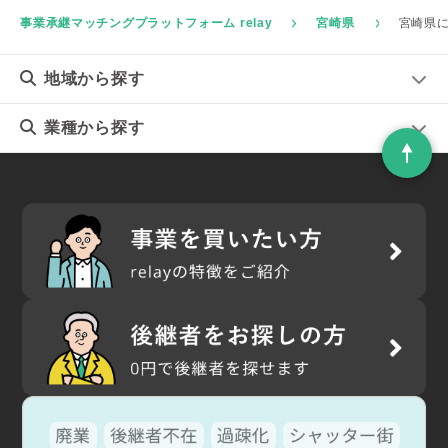
事業承継マッチングプラットフォーム relay
宮崎県
宮崎県
地域
から探す
業種
から探す