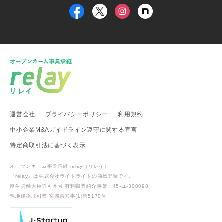
甲信越・北陸地方
新潟県 事業承継・引継ぎ支援センター
福井県 事業承継・引継ぎ支援センター
富山県
新潟県 南魚沼市
新潟県 新潟市
新潟県 加茂市
新潟県 弥彦村
新潟県 糸魚川市
新潟県 出雲崎町
新潟県 新発田市
新潟県 関川村
東海地方
運営会社
プライバシーポリシー
利用規約
愛知県 事業承継・引継ぎ支援センター
岐阜県 高山市
静岡県 富士宮市
愛知県
愛知県 武豊町
愛知県 名古屋市
中小企業M&Aガイドライン遵守に関する宣言
武豊町商工会
特定商取引法に基づく表示
関西地方
オープンネーム事業承継 relay（リレイ）
滋賀県 事業承継・引継ぎ支援センター
滋賀県 日野町
『relay』は株式会社ライトライトの
商標登録
です。
滋賀県 多賀町
厚生労働大臣許可番号 有料職業紹介事業 : 45-ユ-300098
宅地建物取引業 宮崎県知事(1)第5170号
中国・四国地方