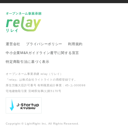
福井県 事業承継・引継ぎ支援センター
富山県
新潟県 南魚沼市
新潟県 新潟市
新潟県 加茂市
新潟県 弥彦村
新潟県 糸魚川市
新潟県 出雲崎町
新潟県 新発田市
新潟県 関川村
東海地方
運営会社
プライバシーポリシー
利用規約
愛知県 事業承継・引継ぎ支援センター
岐阜県 高山市
静岡県 富士宮市
愛知県
愛知県 武豊町
愛知県 名古屋市
中小企業M&Aガイドライン遵守に関する宣言
武豊町商工会
特定商取引法に基づく表示
関西地方
オープンネーム事業承継 relay（リレイ）
滋賀県 事業承継・引継ぎ支援センター
滋賀県 日野町
『relay』は株式会社ライトライトの
商標登録
です。
滋賀県 多賀町
厚生労働大臣許可番号 有料職業紹介事業 : 45-ユ-300098
宅地建物取引業 宮崎県知事(1)第5170号
中国・四国地方
中国経済産業局
鳥取県
鳥取県 琴浦町
岡山県 倉敷市
広島県 呉市
広島県 江田島市
広島県 三原市
山口県 宇部市
山口県 長門市
香川県 東かがわ市
愛媛県
愛媛県 八幡浜市
Copyright © LightRight Inc, All Rights Reserved.
沼田町商工会
安芸高田市商工会
湯梨浜町商工会