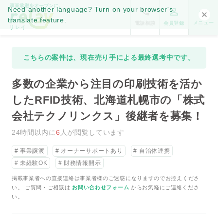
事業承継をオープンに。
Need another language? Turn on your browser's
translate feature.
メニュー
電話相談
会員登録
こちらの案件は、現在売り手による最終選考中です。
多数の企業から注目の印刷技術を活か
したRFID技術、北海道札幌市の「株式
会社テクノリンクス」後継者を募集！
24時間以内に
6
人が閲覧しています
事業譲渡
オーナーサポートあり
自治体連携
未経験OK
財務情報開示
掲載事業者への直接連絡は事業者様のご迷惑になりますのでお控えくださ
い。 ご質問・ご相談は
お問い合わせフォーム
からお気軽にご連絡くださ
い。