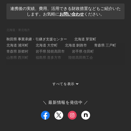
連携後の実績、費用、活用できる財政措置などもご紹介いた
します。お気軽に
お問い合わせ
ください。
北海道・東北地方
秋田県 事業承継・引継ぎ支援センター
北海道 芽室町
北海道 浦河町
北海道 大空町
北海道 釧路市
青森県 三戸町
青森県 新郷村
岩手県 陸前高田市
岩手県 住田町
山形県 西川町
福島県 喜多方市
陸前高田商工会
関東地方
埼玉県 事業承継・引継ぎ支援センター
茨城県 ひたちなか市
すべてを表示
茨城県 大子町
茨城県 稲敷市
群馬県 桐生市
埼玉県 長瀞町
東京都 大島町
東京都 新島村
東京都 世田谷区
ひたちなか市商工会
寄居町商工会
三宅村商工会
＼ 最新情報を発信中 ／
大島町商工会
小田原箱根商工会議所
甲信越・北陸地方
新潟県 事業承継・引継ぎ支援センター