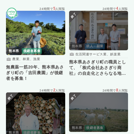
5
4
24時間で
人閲覧
24時間で
人閲覧
終了
熊本県
求人・副業
熊本県
後継者募集
生活関連サービス業、娯楽業
農業、林業、漁業
熊本県あさぎり町の職員とし
無農薬一筋20年、熊本県あさ
て、「株式会社あさぎり商
ぎり町の「吉田農園」が後継
社」の自走化とさらなる地域
者を募集！
活性化を担う人材を募集！
2
8
24時間で
人閲覧
24時間で
人閲覧
終了
終了
熊本県
後継者募集
熊本県
後継者募集