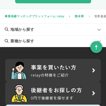
事業承継マッチングプラットフォーム relay
熊本県
世界遺
地域
から探す
業種
から探す