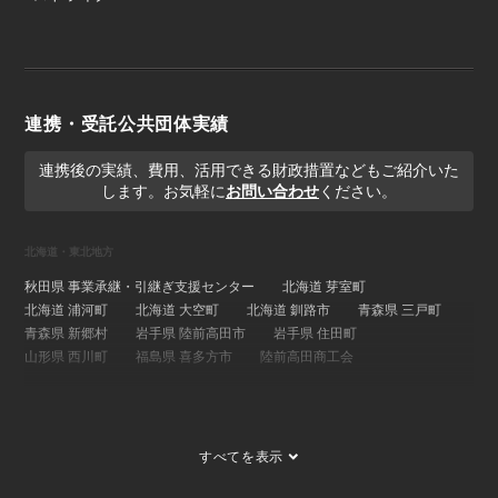
連携・受託公共団体実績
連携後の実績、費用、活用できる財政措置などもご紹介いた
します。お気軽に
お問い合わせ
ください。
北海道・東北地方
秋田県 事業承継・引継ぎ支援センター
北海道 芽室町
北海道 浦河町
北海道 大空町
北海道 釧路市
青森県 三戸町
青森県 新郷村
岩手県 陸前高田市
岩手県 住田町
山形県 西川町
福島県 喜多方市
陸前高田商工会
関東地方
埼玉県 事業承継・引継ぎ支援センター
茨城県 ひたちなか市
すべてを表示
茨城県 大子町
茨城県 稲敷市
群馬県 桐生市
埼玉県 長瀞町
東京都 大島町
東京都 新島村
東京都 世田谷区