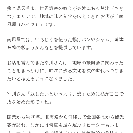
熊本県天草市、世界遺産の教会が身近にある﨑津（さき
つ）エリアで、地域の味と文化を伝えてきたお店が「南
風屋（ハイヤ）」です。
南風屋では、いちじくを使った揚げパンやジャム、
﨑津
名物の杉ようかん
などを提供しています。
お店を営んできた宰川さんは、地域の振興会に関わった
ことをきっかけに、
﨑
津に残る文化を次の世代へつなぎ
たいと考えるようになりました。
宰川
さん「残したいというより、残すために私がここで
店を始めた形ですね」
開業から約20年。北海道から沖縄まで全国各地から観光
客が訪れ、なかには何度も足を運ぶリピーターもいま
す。一方で、ご夫婦で続けていくには年齢的な負担もあ