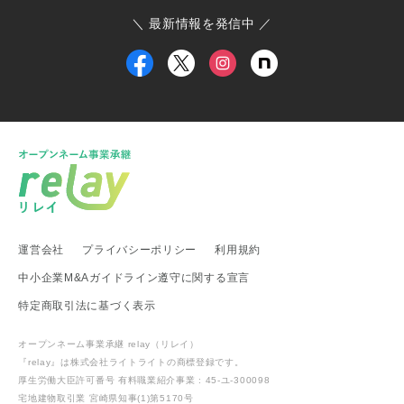
ひたちなか市商工会
寄居町商工会
三宅村商工会
＼ 最新情報を発信中 ／
大島町商工会
小田原箱根商工会議所
甲信越・北陸地方
新潟県 事業承継・引継ぎ支援センター
福井県 事業承継・引継ぎ支援センター
富山県
新潟県 南魚沼市
新潟県 新潟市
新潟県 加茂市
新潟県 弥彦村
新潟県 糸魚川市
新潟県 出雲崎町
新潟県 新発田市
新潟県 関川村
東海地方
運営会社
プライバシーポリシー
利用規約
愛知県 事業承継・引継ぎ支援センター
岐阜県 高山市
静岡県 富士宮市
愛知県
愛知県 武豊町
愛知県 名古屋市
中小企業M&Aガイドライン遵守に関する宣言
武豊町商工会
特定商取引法に基づく表示
関西地方
オープンネーム事業承継 relay（リレイ）
滋賀県 事業承継・引継ぎ支援センター
滋賀県 日野町
『relay』は株式会社ライトライトの
商標登録
です。
滋賀県 多賀町
厚生労働大臣許可番号 有料職業紹介事業 : 45-ユ-300098
宅地建物取引業 宮崎県知事(1)第5170号