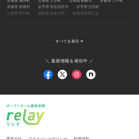
北海道 浦河町
北海道 大空町
北海道 釧路市
青森県 三戸町
青森県 新郷村
岩手県 陸前高田市
岩手県 住田町
山形県 西川町
福島県 喜多方市
陸前高田商工会
関東地方
埼玉県 事業承継・引継ぎ支援センター
茨城県 ひたちなか市
すべてを表示
茨城県 大子町
茨城県 稲敷市
群馬県 桐生市
埼玉県 長瀞町
東京都 大島町
東京都 新島村
東京都 世田谷区
ひたちなか市商工会
寄居町商工会
三宅村商工会
＼ 最新情報を発信中 ／
大島町商工会
小田原箱根商工会議所
甲信越・北陸地方
新潟県 事業承継・引継ぎ支援センター
福井県 事業承継・引継ぎ支援センター
富山県
新潟県 南魚沼市
新潟県 新潟市
新潟県 加茂市
新潟県 弥彦村
新潟県 糸魚川市
新潟県 出雲崎町
新潟県 新発田市
新潟県 関川村
東海地方
運営会社
プライバシーポリシー
利用規約
愛知県 事業承継・引継ぎ支援センター
岐阜県 高山市