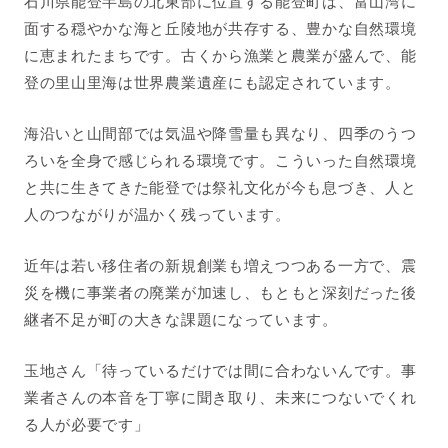
石川県能登半島の北東部に位置する能登町は、富山湾に
面する穏やかな海と丘陵地が共存する、豊かな自然環境
に恵まれたまちです。古くから漁業と農業が盛んで、能
登の里山里海は世界農業遺産にも認定されています。
海沿いと山間部では気温や降雪量も異なり、四季のうつ
ろいを全身で感じられる環境です。こういった自然環境
と共に生きてきた能登では祭礼文化が今も息づき、人と
人のつながりが温かく残っています。
近年は若い移住者の新規創業も増えつつある一方で、震
災を機に事業者の廃業が加速し、もともと深刻だった後
継者不足が町の大きな課題になっています。
玉地さん「待っているだけでは間に合わないんです。事
業者さんの本音を丁寧に聞き取り、未来につないでくれ
る人が必要です」