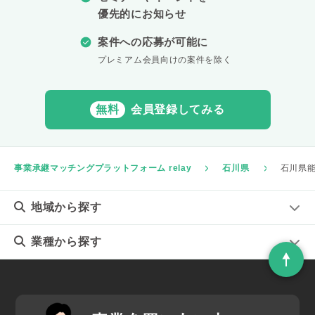
優先的にお知らせ
案件への応募が可能に
プレミアム会員向けの案件を除く
無料
会員登録してみる
事業承継マッチングプラットフォーム relay
石川県
石川県
地域
から探す
業種
から探す