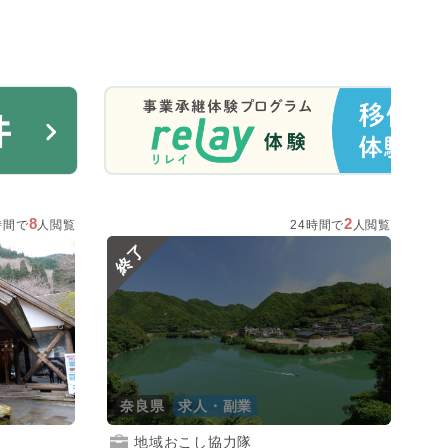
8
2
時間で
人閲覧
24時間で
人閲覧
終了
奈良県
求人・副業
地域おこし協力隊