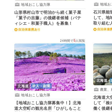
地域お
地域おこし協力隊
石川県能
山形県村山市で明治から続く菓子屋
して、地
「菓子の吉藤」の後継者候補（パテ
取り組む
ィシエ・和菓子職人）を募集！
自治体連
自治体連携あり
5
24時間で
人閲覧
北海道
北海道
求人・副業
農業、
地域おこし協力隊
北海道大
して「株式
【地域おこし協力隊募集中！】北海
働く後継
道大空町の観光名所「ひがしもこと