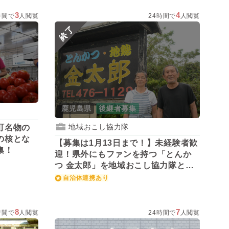
3
4
時間で
人閲覧
24時間で
人閲覧
終了
鹿児島県
後継者募集
地域おこし協力隊
町名物の
の核とな
【募集は1月13日まで！】未経験者歓
集！
迎！県外にもファンを持つ「とんか
つ 金太郎」を地域おこし協力隊とし
て引き継いでみませんか？
自治体連携あり
8
7
時間で
人閲覧
24時間で
人閲覧