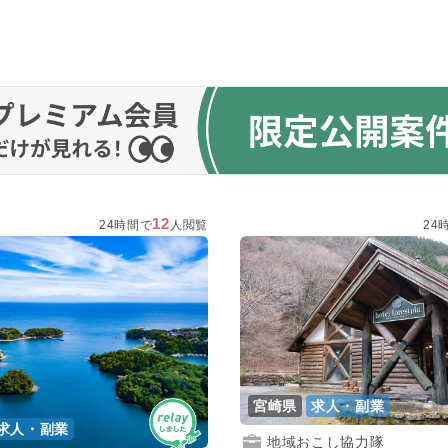
12
24時間で
人閲覧
24
宮崎県
求人・副業
求人・副業
地域おこし協力隊