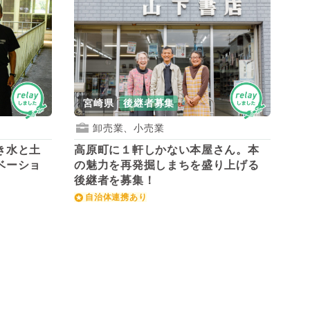
宮崎県
後継者募集
卸売業、小売業
き水と土
高原町に１軒しかない本屋さん。本
ベーショ
の魅力を再発掘しまちを盛り上げる
後継者を募集！
自治体連携あり