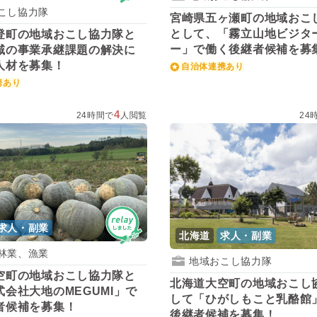
こし協力隊
宮崎県五ヶ瀬町の地域おこ
として、「霧立山地ビジタ
登町の地域おこし協力隊と
ー」で働く後継者候補を募
域の事業承継課題の解決に
人材を募集！
自治体連携あり
携あり
4
24時間で
人閲覧
24
求人・副業
北海道
求人・副業
林業、漁業
地域おこし協力隊
空町の地域おこし協力隊と
北海道大空町の地域おこし
会社大地のMEGUMI」で
して「ひがしもこと乳酪館
者候補を募集！
後継者候補を募集！