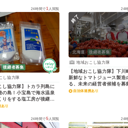
1
24時間で
人閲覧
24
終了
北海道
後継者募集
地域おこし協力隊
後継者募集
【地域おこし協力隊】下川
新鮮なトマトジュース製造
こし協力隊
る、未来の経営者候補を募
こし協力隊】トカラ列島に
自治体連携あり
秘の島！小宝島で海水温泉
くりをする塩工房が後継者
携あり
5
24時間で
人閲覧
24