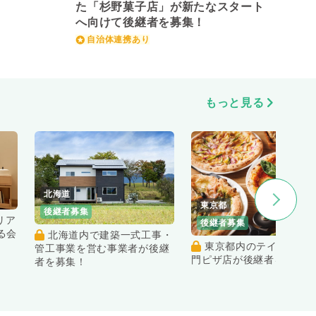
た「杉野菓子店」が新たなスタート
へ向けて後継者を募集！
自治体連携あり
もっと見る
北海道
東京都
後継者募集
後継者募集
る会
北海道内で建築一式工事・
東京都内のテイクアウト専
管工事業を営む事業者が後継
門ピザ店が後継者を募集！
者を募集！