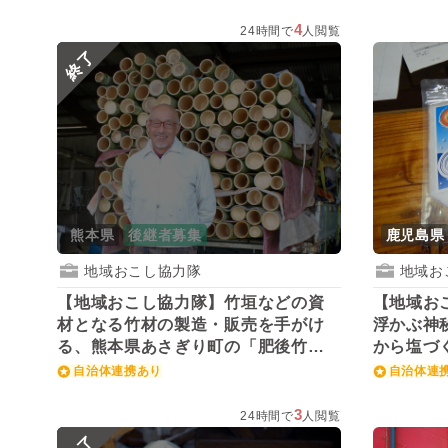
4
24時間で
人閲覧
終了
熊本県
後継者募集
鹿児島県
地域おこし協力隊
地域お
【地域おこし協力隊】竹垣などの資
【地域お
材となる竹材の製造・販売を手がけ
浮かぶ神
る、熊本県あさぎり町の「肥後竹
から塩づ
材」が後継者を募集！
を募集！
自治体連携あり
自治体連
3
24時間で
人閲覧