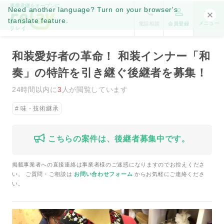
事業承継をオープンに。
Need another language? Turn on your browser's
translate feature.
メニュー
電話相談
会員登録
和装愛好者の革命！ 和装インナー「和
奏」の特許を引き継ぐ後継者を募集！
24時間以内に
3
人が閲覧しています
味・技術継承
こちらの案件は、後継者募集中です。
掲載事業者への直接連絡は事業者様のご迷惑になりますのでお控えくださ
い。 ご質問・ご相談は
お問い合わせフォーム
からお気軽にご連絡くださ
い。