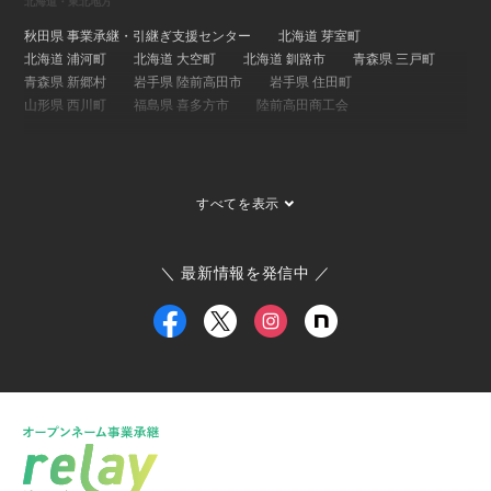
北海道・東北地方
秋田県 事業承継・引継ぎ支援センター
北海道 芽室町
北海道 浦河町
北海道 大空町
北海道 釧路市
青森県 三戸町
青森県 新郷村
岩手県 陸前高田市
岩手県 住田町
山形県 西川町
福島県 喜多方市
陸前高田商工会
関東地方
埼玉県 事業承継・引継ぎ支援センター
茨城県 ひたちなか市
すべてを表示
茨城県 大子町
茨城県 稲敷市
群馬県 桐生市
埼玉県 長瀞町
東京都 大島町
東京都 新島村
東京都 世田谷区
ひたちなか市商工会
寄居町商工会
三宅村商工会
＼ 最新情報を発信中 ／
大島町商工会
小田原箱根商工会議所
甲信越・北陸地方
新潟県 事業承継・引継ぎ支援センター
福井県 事業承継・引継ぎ支援センター
富山県
新潟県 南魚沼市
新潟県 新潟市
新潟県 加茂市
新潟県 弥彦村
新潟県 糸魚川市
新潟県 出雲崎町
新潟県 新発田市
新潟県 関川村