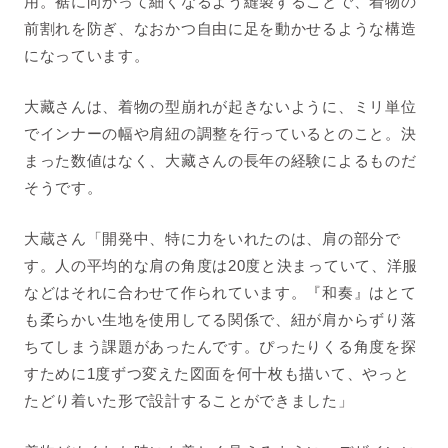
用。裾に向かって細くなるよう縫製することで、着物の
前割れを防ぎ、なおかつ自由に足を動かせるような構造
になっています。
大藏さんは、着物の型崩れが起きないように、ミリ単位
でインナーの幅や肩紐の調整を行っているとのこと。決
まった数値はなく、大藏さんの長年の経験によるものだ
そうです。
大蔵さん「開発中、特に力をいれたのは、肩の部分で
す。人の平均的な肩の角度は20度と決まっていて、洋服
などはそれに合わせて作られています。『和奏』はとて
も柔らかい生地を使用してる関係で、紐が肩からずり落
ちてしまう課題があったんです。ぴったりくる角度を探
すために1度ずつ変えた図面を何十枚も描いて、やっと
たどり着いた形で設計することができました」