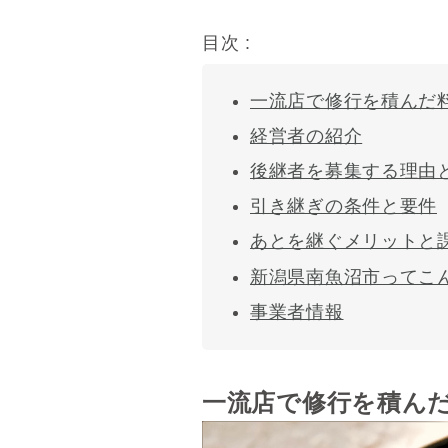
目次 :
一流店で修行を積んだ
経営者の紹介
後継者を募集する理由
引き継ぎの条件と要件
あとを継ぐメリットと
新潟県南魚沼市ってこ
事業者情報
一流店で修行を積ん