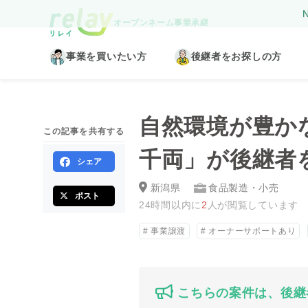
N
オープンネーム事業承継
事業を買いたい方
後継者をお探しの方
自然環境が豊か
この記事を共有する
千両」が後継者
シェア
新潟県
食品製造・小売
ポスト
24時間以内に
2
人が閲覧しています
事業譲渡
オーナーサポートあり
こちらの案件は、後継