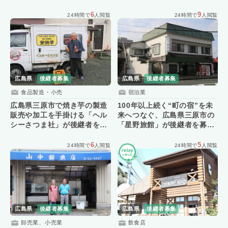
6
9
24時間で
人閲覧
24時間で
人閲覧
広島県
後継者募集
広島県
後継者募集
食品製造・小売
宿泊業
広島県三原市で焼き芋の製造
100年以上続く“町の宿”を未
販売や加工を手掛ける「ヘル
来へつなぐ、広島県三原市の
シーさつま社」が後継者を募
「星野旅館」が後継者を募
集！
集！
6
5
24時間で
人閲覧
24時間で
人閲覧
広島県
後継者募集
広島県
後継者募集
卸売業、小売業
飲食店