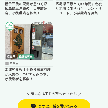
親子三代の記憶が息づく店、
広島県三原市で37年間にわた
広島県三原市の「山中鮮魚
り地域に愛された「カントリ
店」が後継者を募集！
ーロード」が後継者を募集！
8
24時間で
人閲覧
広島県
後継者募集
飲食店
常連客多数！手作り家庭料理
が人気の「CAFEもみの木」
が後継者を募集！
＼ 気になる案件が見つかったら ／
まずは、話を聞いてみる