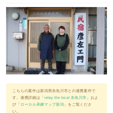
こちらの案件は新潟県糸魚川市との連携案件で
す。連携詳細は「
relay the local 糸魚川市
」
およ
び「
ローカル承継マップ新潟
」をご覧くださ
い。