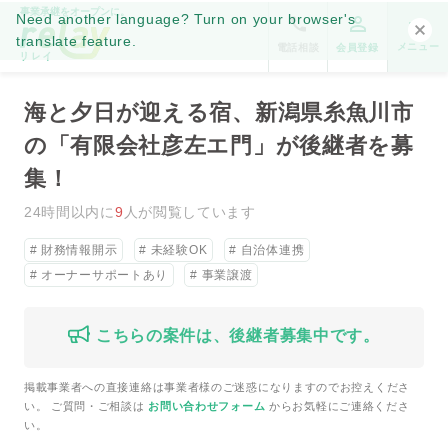
事業承継をオープンに。
Need another language? Turn on your browser's
translate feature.
メニュー
電話相談
会員登録
海と夕日が迎える宿、新潟県糸魚川市
の「有限会社彦左エ門」が後継者を募
集！
24時間以内に
9
人が閲覧しています
財務情報開示
未経験OK
自治体連携
オーナーサポートあり
事業譲渡
こちらの案件は、後継者募集中です。
掲載事業者への直接連絡は事業者様のご迷惑になりますのでお控えくださ
い。 ご質問・ご相談は
お問い合わせフォーム
からお気軽にご連絡くださ
い。