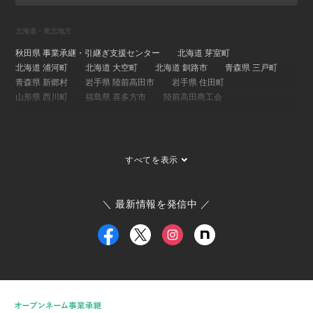
北海道・東北地方
秋田県 事業承継・引継ぎ支援センター
北海道 芽室町
北海道 浦河町
北海道 大空町
北海道 釧路市
青森県 三戸町
青森県 新郷村
岩手県 陸前高田市
岩手県 住田町
山形県 西川町
福島県 喜多方市
陸前高田商工会
関東地方
埼玉県 事業承継・引継ぎ支援センター
茨城県 ひたちなか市
すべてを表示
茨城県 大子町
茨城県 稲敷市
群馬県 桐生市
埼玉県 長瀞町
東京都 大島町
東京都 新島村
東京都 世田谷区
ひたちなか市商工会
寄居町商工会
三宅村商工会
＼ 最新情報を発信中 ／
大島町商工会
小田原箱根商工会議所
甲信越・北陸地方
新潟県 事業承継・引継ぎ支援センター
福井県 事業承継・引継ぎ支援センター
富山県
新潟県 南魚沼市
新潟県 新潟市
新潟県 加茂市
新潟県 弥彦村
新潟県 糸魚川市
新潟県 出雲崎町
新潟県 新発田市