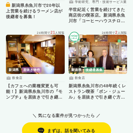
学術研究、専門・技術サービス業
新潟県糸魚川市で20年以
半世紀近く営業を続けてきた
上営業を続けるラーメン店が
商店街の喫茶店。新潟県糸魚
後継者を募集！
川市「コーヒーハウスチロ
ル」が後継者を募集！
21
2
24時間で
人閲覧
24時間で
人閲覧
新潟県
居抜き物件
新潟県
後継者募集
飲食店
飲食店
【カフェへの業種変更も可
新潟県糸魚川市の48年続くレ
能！】新潟県糸魚川市の『モ
ストラン喫茶「ボン・ジュー
ンプチ』を居抜きで引き継ぐ
ル」を居抜きで引き継ぐ方を
方を募集！
募集！
＼ 気になる案件が見つかったら ／
まずは、話を聞いてみる