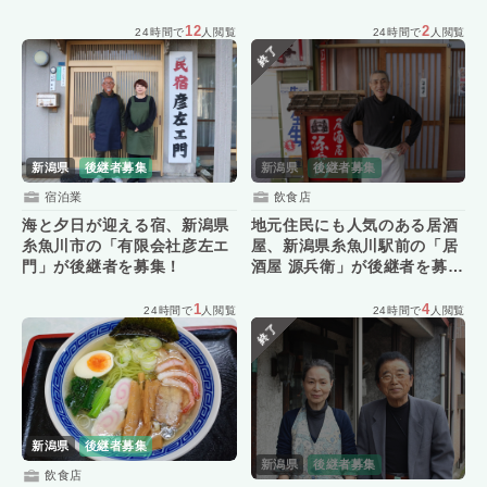
12
2
24時間で
人閲覧
24時間で
人閲覧
終了
新潟県
後継者募集
新潟県
後継者募集
宿泊業
飲食店
海と夕日が迎える宿、新潟県
地元住民にも人気のある居酒
糸魚川市の「有限会社彦左エ
屋、新潟県糸魚川駅前の「居
門」が後継者を募集！
酒屋 源兵衛」が後継者を募
集！
1
4
24時間で
人閲覧
24時間で
人閲覧
終了
新潟県
後継者募集
新潟県
後継者募集
飲食店