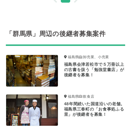
「群馬県」周辺の後継者募集案件
福島県
卸売業、小売業
福島県会津若松市で５万冊以上
の古書を扱う「勉強堂書店」が
後継者を募集！
福島県
飲食店
48年間続いた国道沿いの老舗。
福島県三春町の「お食事処ふる
里」が後継者を募集！