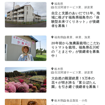
福島県
生活関連サービス業、娯楽業
自立と支援のあいだで11年。地
域に根ざす福島県福島市の「体
験型未来づくりネット」が後継
者を募集！
福島県
農業、林業、漁業
20年前から無農薬栽培にこだわ
りトマトを栽培。福島県石川町
の「とまとや」が後継者を募集
中！
栃木県
生活関連サービス業、娯楽業
大自然の眺望絶景！5万本の
花々が咲き誇る「富士ぼたん
園」を引き継ぐ後継者を募集！
栃木県
食品製造・小売