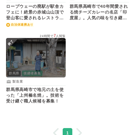
ロープウェーの廃駅が駅舎カ
群馬県高崎市で40年間愛され
フェに！絶景の赤城山山頂で
る焼チーズカレーの名店「印
登山客に愛されるレストラン
度屋」。人気の味を引き継ぐ
の後継者を募集！
後継者候補を募集！
自治体連携あり
7
24時間で
人閲覧
終了
群馬県
後継者募集
製造業
群馬県高崎市で地元の土を使
った「上州榛名焼」。技術を
受け継ぐ職人候補を募集！
1