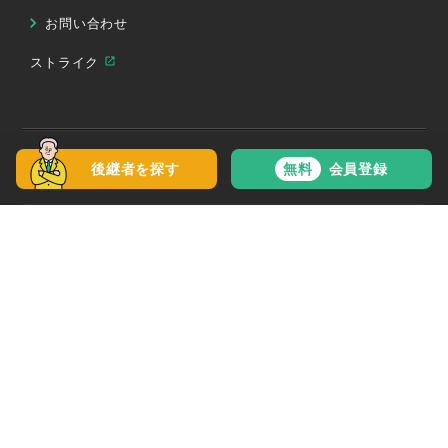
お問い合わせ
ストライク
後継者を探す
無料
会員登録
連携・受託公共団体実績
連携後の実績、費用、活用できる財政措置などもご紹介いた
します。お気軽に
お問い合わせ
ください。
北海道・東北地方
秋田県 事業承継・引継ぎ支援センター
北海道 芽室町
北海道 浦河町
北海道 大空町
北海道 釧路市
青森県 三戸町
青森県 新郷村
岩手県 陸前高田市
岩手県 住田町
山形県 西川町
福島県 喜多方市
陸前高田商工会
関東地方