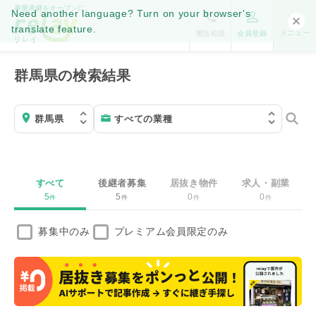
事業承継をオープンに。
Need another language? Turn on your browser's
translate feature.
メニュー
電話相談
会員登録
群馬県の検索結果
すべて
後継者募集
居抜き物件
求人・副業
5
5
0
0
件
件
件
件
募集中のみ
プレミアム会員限定のみ