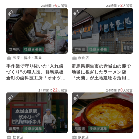
6
2
24時間で
人閲覧
24時間で
人閲覧
終了
終了
群馬県
後継者募集
群馬県
後継者募集
医療・福祉・薬局
飲食店
手作業で守り抜いた“入れ歯
群馬県桐生市の赤城山の麓で
づくり”の職人技、群馬県板
地域に根ざしたラーメン店
倉町の歯科技工所「オオツカ
「天蘭」が土地建物を活用す
デンタルラボ」が後継者を募
る人を募集！
集！
22
0
24時間で
人閲覧
24時間で
人閲覧
終了
終了
群馬県
後継者募集
群馬県
後継者募集
飲食店
飲食店