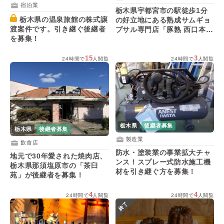
宿泊業
栃木県宇都宮市の駅徒歩1分
栃木県の温泉旅館の株式譲
の好立地にある熟成サムギョ
渡案件です。引き継ぐ後継者
プサル専門店「豚熟 西口本
を募集！
店」が後継者を募集！
15
3
24時間で
人閲覧
24時間で
人閲覧
栃木県
後継者募集
栃木県
後継者募集
製造業
飲食店
防水・塗装業の事業拡大チャ
地元で30年愛された焼肉店、
ンス！スプレー式防水施工機
栃木県那須塩原市の「茶臼
材を引き継ぐ方を募集！
苑」が後継者を募集！
4
4
24時間で
人閲覧
24時間で
人閲覧
終了