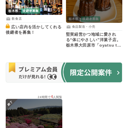
栃木県
後継者募集
飲食店
栃木県
後継者募集
広い店内を活かしてくれる
食品製造・小売
後継者を募集！
堅実経営かつ地域に愛され
る“体にやさしい”洋菓子店。
栃木県大田原市「oyatsu to
cafe kabaco no co」で後継
者を募集！
4
24時間で
人閲覧
終了