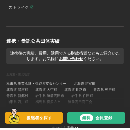
ストライク
連携・受託公共団体実績
連携後の実績、費用、活用できる財政措置などもご紹介いた
します。お気軽に
お問い合わせ
ください。
北海道・東北地方
秋田県 事業承継・引継ぎ支援センター
北海道 芽室町
北海道 浦河町
北海道 大空町
北海道 釧路市
青森県 三戸町
青森県 新郷村
岩手県 陸前高田市
岩手県 住田町
山形県 西川町
福島県 喜多方市
陸前高田商工会
関東地方
後継者を探す
無料
会員登録
埼玉県 事業承継・引継ぎ支援センター
茨城県 ひたちなか市
すべてを表示