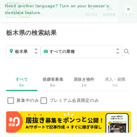
事業承継をオープンに。
Need another language? Turn on your browser's
translate feature.
メニュー
電話相談
会員登録
栃木県の検索結果
すべて
後継者募集
居抜き物件
求人・副業
9
8
1
0
件
件
件
件
募集中のみ
プレミアム会員限定のみ