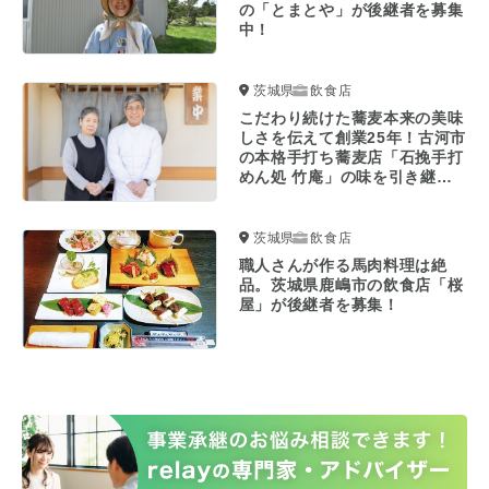
の「とまとや」が後継者を募集
中！
茨城県
飲食店
こだわり続けた蕎麦本来の美味
しさを伝えて創業25年！古河市
の本格手打ち蕎麦店「石挽手打
めん処 竹庵」の味を引き継ぎ
ませんか？
茨城県
飲食店
職人さんが作る馬肉料理は絶
品。茨城県鹿嶋市の飲食店「桜
屋」が後継者を募集！