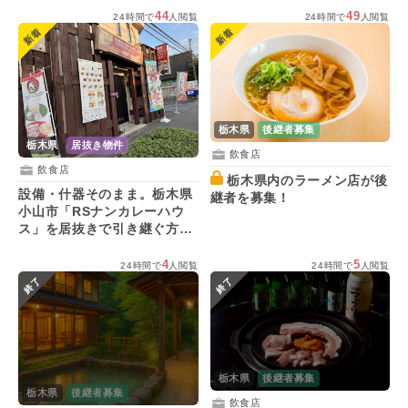
44
49
24時間で
人閲覧
24時間で
人閲覧
新着
新着
栃木県
後継者募集
栃木県
居抜き物件
飲食店
飲食店
栃木県内のラーメン店が後
設備・什器そのまま。栃木県
継者を募集！
小山市「RSナンカレーハウ
ス」を居抜きで引き継ぐ方を
募集！
4
5
24時間で
人閲覧
24時間で
人閲覧
終了
終了
栃木県
後継者募集
栃木県
後継者募集
飲食店