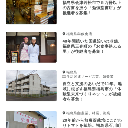
福島県会津若松市で５万冊以上
の古書を扱う「勉強堂書店」が
後継者を募集！
福島県
飲食店
48年間続いた国道沿いの老舗。
福島県三春町の「お食事処ふる
里」が後継者を募集！
福島県
生活関連サービス業、娯楽業
自立と支援のあいだで11年。地
域に根ざす福島県福島市の「体
験型未来づくりネット」が後継
者を募集！
福島県
農業、林業、漁業
20年前から無農薬栽培にこだわ
りトマトを栽培。福島県石川町