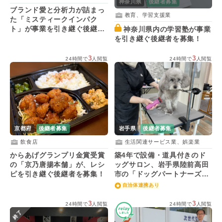
神奈川県
後継者募集
ブランド愛と分析力が詰まっ
教育、学習支援業
た「ミスティークインパク
ト」が事業を引き継ぐ後継者
神奈川県内の学習塾が事業
を募集！
を引き継ぐ後継者を募集！
3
3
24時間で
人閲覧
24時間で
人閲覧
京都府
後継者募集
岩手県
後継者募集
飲食店
生活関連サービス業、娯楽業
からあげグランプリ金賞受賞
築4年で設備・道具付きのド
の「京乃唐揚本舗」が、レシ
ッグサロン、岩手県陸前高田
ピを引き継ぐ後継者を募集！
市の「ドッグパートナーズト
ワ」が後継者を募集！
自治体連携あり
3
3
24時間で
人閲覧
24時間で
人閲覧
終了