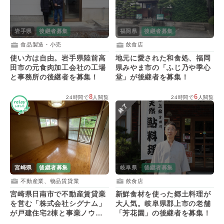
岩手県
後継者募集
福岡県
後継者募集
食品製造・小売
飲食店
使い方は自由。岩手県陸前高
地元に愛された和食処、福岡
田市の元食肉加工会社の工場
県みやま市の「ふじ乃や季心
と事務所の後継者を募集！
堂」が後継者を募集！
8
6
24時間で
人閲覧
24時間で
人閲覧
終了
宮崎県
後継者募集
岐阜県
後継者募集
不動産業、物品賃貸業
飲食店
宮崎県日南市で不動産賃貸業
新鮮食材を使った郷土料理が
を営む「株式会社シグナム」
大人気。岐阜県郡上市の老舗
が戸建住宅2棟と事業ノウハ
「芳花園」の後継者を募集！
ウを承継希望！