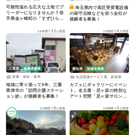
可能性溢れる広大な土地でブ
埼玉県内で高圧受変電設備
リーダーになりませんか？岩
の保守点検などを担う会社が
手県金ヶ崎町の「すずひら愛
後継者を募集！
犬ランド」が後継者を募集！
13
6
24時間で
人閲覧
24時間で
人閲覧
三重県
後継者募集
愛知県
後継者募集
医療・福祉・薬局
生活関連サービス業、娯楽業
地域に寄り添って9年、三重
カフェにギャラリーにイベン
県津市の「訪問介護ステーシ
ト。名古屋・尼ヶ坂の特別な
ョン妙」が後継者を募集！
アート空間「尼ヶ坂サロン」
が後継者を募集！
9
4
24時間で
人閲覧
24時間で
人閲覧
終了