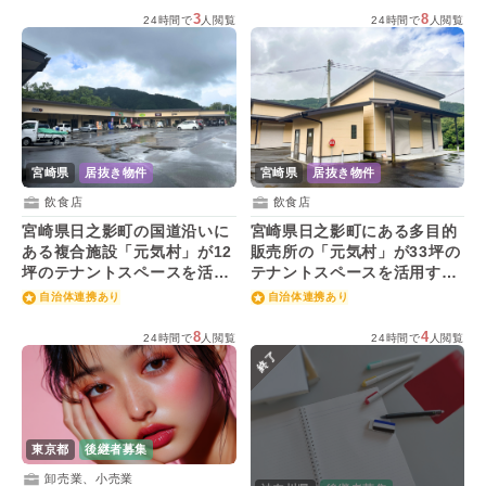
3
8
24時間で
人閲覧
24時間で
人閲覧
宮崎県
居抜き物件
宮崎県
居抜き物件
飲食店
飲食店
宮崎県日之影町の国道沿いに
宮崎県日之影町にある多目的
ある複合施設「元気村」が12
販売所の「元気村」が33坪の
坪のテナントスペースを活用
テナントスペースを活用する
する人を募集！
人を募集！
自治体連携あり
自治体連携あり
8
4
24時間で
人閲覧
24時間で
人閲覧
終了
東京都
後継者募集
卸売業、小売業