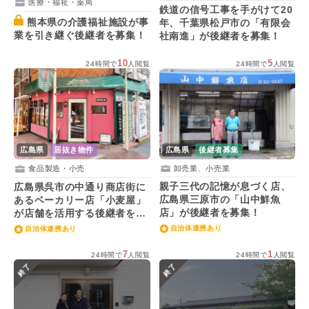
医療・福祉・薬局
鉄道の信号工事を手がけて20
熊本県の介護福祉施設が事
年、千葉県松戸市の「有限会
業を引き継ぐ後継者を募集！
社南進」が後継者を募集！
10
5
24時間で
人閲覧
24時間で
人閲覧
広島県
後継者募集
広島県
居抜き物件
卸売業、小売業
食品製造・小売
親子三代の記憶が息づく店、
広島県呉市の中通り商店街に
広島県三原市の「山中鮮魚
あるベーカリー店「小麦屋」
店」が後継者を募集！
が店舗を活用する後継者を募
集！
自治体連携あり
自治体連携あり
7
1
24時間で
人閲覧
24時間で
人閲覧
終了
終了