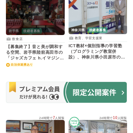
神奈川県
後継者募集
岩手県
後継者募集
教育、学習支援業
飲食店
ICT教材×個別指導の学習塾
【募集終了】音と美が調和す
（プログラミング教室併
る空間、岩手県陸前高田市の
設）、神奈川県小田原市の
「ジャズカフェ h.イマジン」
「スクール・アルファ」が後
が後継者を募集！
自治体連携あり
継者を募集！
7
10
24時間で
人閲覧
24時間で
人閲覧