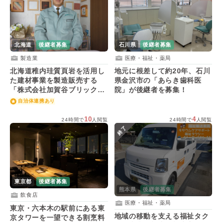
北海道
後継者募集
石川県
後継者募集
製造業
医療・福祉・薬局
北海道稚内珪質頁岩を活用し
地元に根差して約20年、石川
た建材事業を製造販売する
県金沢市の「あらき歯科医
「株式会社加賀谷ブリック」
院」が後継者を募集！
が後継者を募集！
自治体連携あり
10
4
24時間で
人閲覧
24時間で
人閲覧
終了
東京都
後継者募集
熊本県
後継者募集
飲食店
医療・福祉・薬局
東京・六本木の駅前にある東
地域の移動を支える福祉タク
京タワーを一望できる割烹料