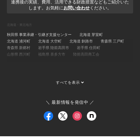
連携後の実績、費用、活用できる財政措置などもご紹介いた
します。お気軽に
お問い合わせ
ください。
北海道・東北地方
秋田県 事業承継・引継ぎ支援センター
北海道 芽室町
北海道 浦河町
北海道 大空町
北海道 釧路市
青森県 三戸町
青森県 新郷村
岩手県 陸前高田市
岩手県 住田町
山形県 西川町
福島県 喜多方市
陸前高田商工会
関東地方
埼玉県 事業承継・引継ぎ支援センター
茨城県 ひたちなか市
すべてを表示
茨城県 大子町
茨城県 稲敷市
群馬県 桐生市
埼玉県 長瀞町
東京都 大島町
東京都 新島村
東京都 世田谷区
ひたちなか市商工会
寄居町商工会
三宅村商工会
＼ 最新情報を発信中 ／
大島町商工会
小田原箱根商工会議所
甲信越・北陸地方
新潟県 事業承継・引継ぎ支援センター
福井県 事業承継・引継ぎ支援センター
富山県
新潟県 南魚沼市