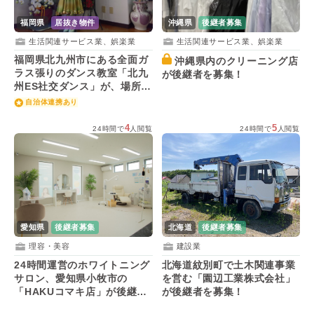
福岡県
居抜き物件
沖縄県
後継者募集
生活関連サービス業、娯楽業
生活関連サービス業、娯楽業
福岡県北九州市にある全面ガ
沖縄県内のクリーニング店
ラス張りのダンス教室「北九
が後継者を募集！
州ES社交ダンス」が、場所を
活用する後継者を募集！
自治体連携あり
4
5
24時間で
人閲覧
24時間で
人閲覧
愛知県
後継者募集
北海道
後継者募集
理容・美容
建設業
24時間運営のホワイトニング
北海道紋別町で土木関連事業
サロン、愛知県小牧市の
を営む「園辺工業株式会社」
「HAKUコマキ店」が後継者
が後継者を募集！
を募集！