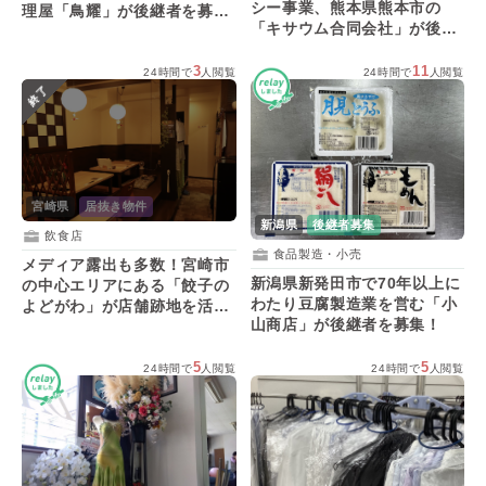
シー事業、熊本県熊本市の
理屋「鳥耀」が後継者を募
「キサウム合同会社」が後継
集！
者を募集！
3
11
24時間で
人閲覧
24時間で
人閲覧
終了
宮崎県
居抜き物件
新潟県
後継者募集
飲食店
食品製造・小売
メディア露出も多数！宮崎市
新潟県新発田市で70年以上に
の中心エリアにある「餃子の
わたり豆腐製造業を営む「小
よどがわ」が店舗跡地を活用
山商店」が後継者を募集！
する人を募集！
5
5
24時間で
人閲覧
24時間で
人閲覧