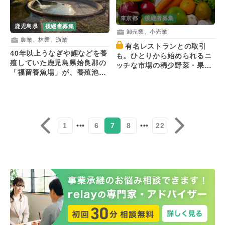
東京都
後継者募集
鹿児島県
後継者募集
卸売業、小売業
農業、林業、漁業
有名レストランとの取引
40年以上うなぎや鯉などを養
も。ひとりから始められるニ
殖していた鹿児島県姶良郡の
ッチな市場の稀少野菜・果物
「福留養魚場」が、養殖池を
のレストラン卸売事業が後継
活用してくれる人を募集！
者を募集！
1
•••
6
7
8
•••
22