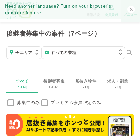
事業承継をオープンに。
Need another language? Turn on your browser's
translate feature.
メニュー
電話相談
会員登録
後継者募集中の案件（7ページ）
すべて
後継者募集
居抜き物件
求人・副業
783
648
61
61
件
件
件
件
募集中のみ
プレミアム会員限定のみ