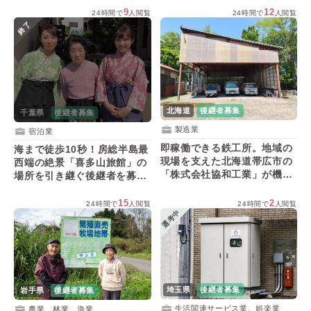
9
12
24時間で
人閲覧
24時間で
人閲覧
終了
北海道
後継者募集
千葉県
後継者募集
製造業
宿泊業
即稼働できる鉄工所。地域の
海まで徒歩10秒！房総半島最
現場を支えた北海道帯広市の
西端の絶景「喜多山旅館」の
「株式会社協和工業」が機材
場所を引き継ぐ後継者を募
を活用してくれる後継者を募
集！
集！
15
2
24時間で
人閲覧
24時間で
人閲覧
選考中
埼玉県
後継者募集
岩手県
後継者募集
生活関連サービス業、娯楽業
農業、林業、漁業