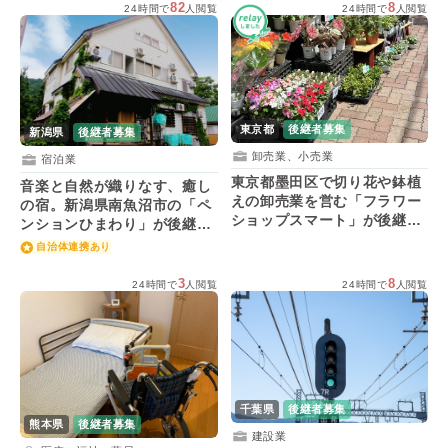
82
8
24時間で
人閲覧
24時間で
人閲覧
東京都
後継者募集
新潟県
後継者募集
卸売業、小売業
宿泊業
東京都墨田区で切り花や鉢植
音楽と自然が織りなす、癒し
えの卸売業を営む「フラワー
の宿。新潟県南魚沼市の「ペ
ショップスマート」が後継者
ンションひまわり」が後継者
を募集！
を募集！
自治体連携あり
3
8
24時間で
人閲覧
24時間で
人閲覧
千葉県
後継者募集
熊本県
後継者募集
建設業