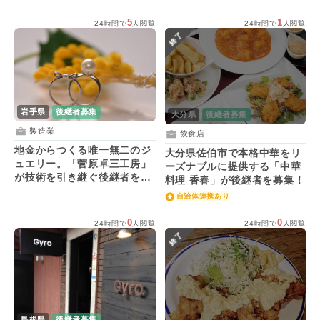
を引き継ぐ後継者を募集！
5
1
24時間で
人閲覧
24時間で
人閲覧
終了
岩手県
後継者募集
大分県
後継者募集
製造業
飲食店
地金からつくる唯一無二のジ
大分県佐伯市で本格中華をリ
ュエリー。「菅原卓三工房」
ーズナブルに提供する「中華
が技術を引き継ぐ後継者を募
料理 香春」が後継者を募集！
集！
自治体連携あり
0
0
24時間で
人閲覧
24時間で
人閲覧
終了
島根県
後継者募集