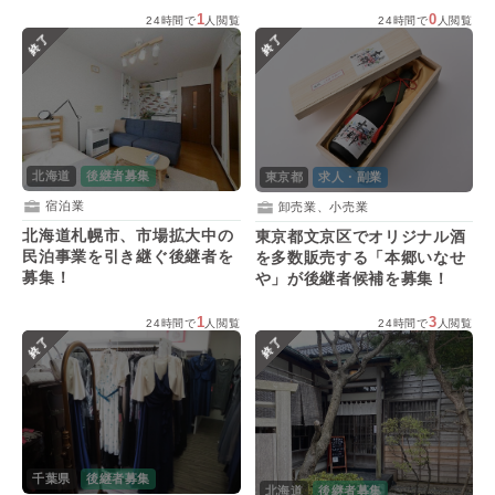
1
0
24時間で
人閲覧
24時間で
人閲覧
終了
終了
北海道
後継者募集
東京都
求人・副業
宿泊業
卸売業、小売業
北海道札幌市、市場拡大中の
東京都文京区でオリジナル酒
民泊事業を引き継ぐ後継者を
を多数販売する「本郷いなせ
募集！
や」が後継者候補を募集！
1
3
24時間で
人閲覧
24時間で
人閲覧
終了
終了
千葉県
後継者募集
北海道
後継者募集