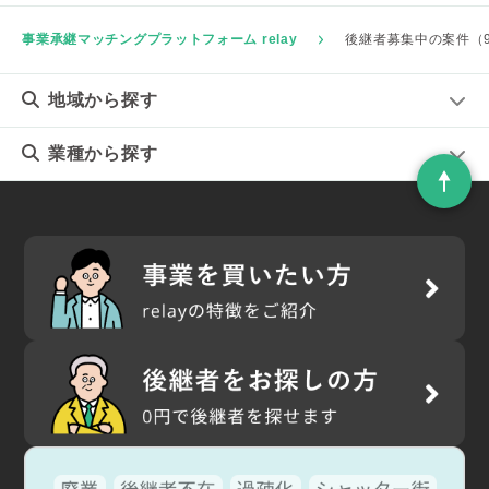
事業承継マッチングプラットフォーム relay
後継者募集中の案件（
地域
から探す
業種
から探す