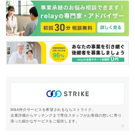
M&A仲介サービスを希望されるならストライク。
企業評価からマッチングまで専任スタッフがお客様の想いに寄り
添った細かなサービスをご提供します。