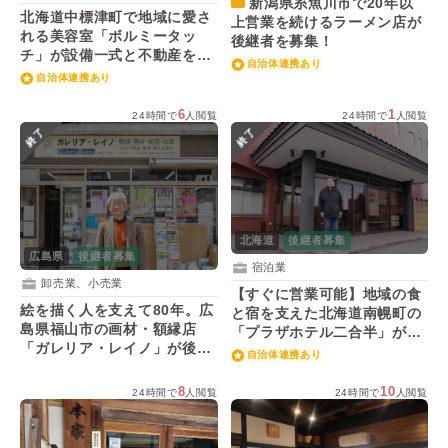
新潟県糸魚川市で20年以
北海道中標津町で地域に愛さ
上営業を続けるラーメン店が
れる美容室「ボルミータッ
後継者を募集！
チ」が設備一式と不動産を承
自治体連携あり
継希望！
自治体連携あり
6
1
24時間で
人閲覧
24時間で
人閲覧
終了
終了
北海道
後継者募集
広島県
後継者募集
宿泊業
卸売業、小売業
【すぐに営業可能】地域の食
絵を描く人を支えて80年。広
と宿を支えた北海道南幌町の
島県福山市の画材・額縁店
「プラザホテル二合半」が後
「ガレリア・レイノ」が後継
継者を募集！
自治体連携あり
者を募集！
8
10
24時間で
人閲覧
24時間で
人閲覧