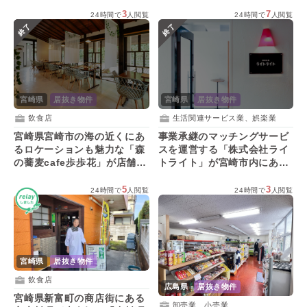
3
7
24時間で
人閲覧
24時間で
人閲覧
終了
終了
宮崎県
居抜き物件
宮崎県
居抜き物件
飲食店
生活関連サービス業、娯楽業
宮崎県宮崎市の海の近くにあ
事業承継のマッチングサービ
るロケーションも魅力な「森
スを運営する「株式会社ライ
の蕎麦cafe歩歩花」が店舗を
トライト」が宮崎市内にある
引き継ぐ後継者を募集！
オフィスを引き継ぐ人を募
集！
5
3
24時間で
人閲覧
24時間で
人閲覧
宮崎県
居抜き物件
飲食店
広島県
居抜き物件
宮崎県新富町の商店街にある
卸売業、小売業