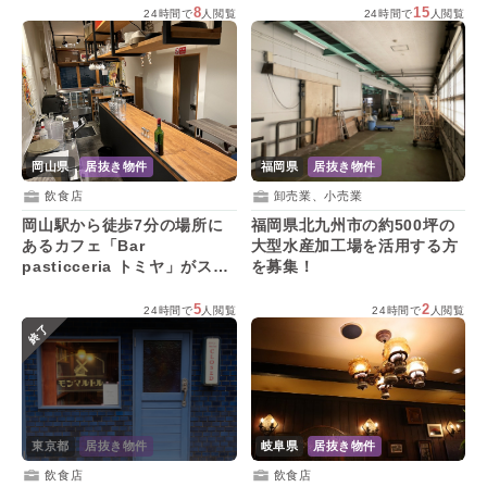
8
15
24時間で
人閲覧
24時間で
人閲覧
福岡県
居抜き物件
岡山県
居抜き物件
卸売業、小売業
飲食店
福岡県北九州市の約500坪の
岡山駅から徒歩7分の場所に
大型水産加工場を活用する方
あるカフェ「Bar
を募集！
pasticceria トミヤ」がスチ
コンを含む設備と店舗を引き
継ぐ後継者を募集！
5
2
24時間で
人閲覧
24時間で
人閲覧
終了
東京都
居抜き物件
岐阜県
居抜き物件
飲食店
飲食店