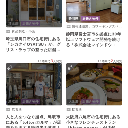
静岡県
居抜き物件
埼玉県
居抜き物件
情報通信業、コワーキングスペース
食品製造・小売
静岡県富士宮市を拠点に30年
埼玉県川口市の住宅街にある
以上ソフトウェア開発を続け
「シカクイOYATSU」が、グ
る「株式会社マインドウエ
リストラップの整った店舗で
ア」が事務所を活用する人を
新たな事業にチャレンジする
募集！
人を募集！
3
2
24時間で
人閲覧
24時間で
人閲覧
終了
終了
鳥取県
居抜き物件
大阪府
居抜き物件
飲食店
飲食店
人と人をつなぐ拠点。鳥取市
大阪府八尾市の住宅街にある
にある「tottoriカルマ」が店
小さなフレンチレストラン
舗を活用する後継者を募集！
「bistro encore」が店舗を