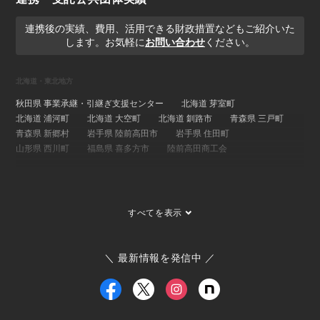
連携後の実績、費用、活用できる財政措置などもご紹介いた
します。お気軽に
お問い合わせ
ください。
北海道・東北地方
秋田県 事業承継・引継ぎ支援センター
北海道 芽室町
北海道 浦河町
北海道 大空町
北海道 釧路市
青森県 三戸町
青森県 新郷村
岩手県 陸前高田市
岩手県 住田町
山形県 西川町
福島県 喜多方市
陸前高田商工会
関東地方
埼玉県 事業承継・引継ぎ支援センター
茨城県 ひたちなか市
すべてを表示
茨城県 大子町
茨城県 稲敷市
群馬県 桐生市
埼玉県 長瀞町
東京都 大島町
東京都 新島村
東京都 世田谷区
ひたちなか市商工会
寄居町商工会
三宅村商工会
＼ 最新情報を発信中 ／
大島町商工会
小田原箱根商工会議所
甲信越・北陸地方