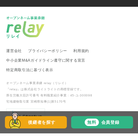
新潟県 事業承継・引継ぎ支援センター
福井県 事業承継・引継ぎ支援センター
富山県
新潟県 南魚沼市
新潟県 新潟市
新潟県 加茂市
新潟県 弥彦村
新潟県 糸魚川市
新潟県 出雲崎町
新潟県 新発田市
新潟県 関川村
東海地方
運営会社
プライバシーポリシー
利用規約
愛知県 事業承継・引継ぎ支援センター
岐阜県 高山市
静岡県 富士宮市
愛知県
愛知県 武豊町
愛知県 名古屋市
中小企業M&Aガイドライン遵守に関する宣言
武豊町商工会
特定商取引法に基づく表示
関西地方
オープンネーム事業承継 relay（リレイ）
滋賀県 事業承継・引継ぎ支援センター
滋賀県 日野町
『relay』は株式会社ライトライトの
商標登録
です。
滋賀県 多賀町
厚生労働大臣許可番号 有料職業紹介事業 : 45-ユ-300098
宅地建物取引業 宮崎県知事(1)第5170号
中国・四国地方
中国経済産業局
鳥取県
鳥取県 琴浦町
岡山県 倉敷市
後継者を探す
無料
会員登録
広島県 呉市
広島県 江田島市
広島県 三原市
山口県 宇部市
山口県 長門市
香川県 東かがわ市
愛媛県
愛媛県 八幡浜市
Copyright © LightRight Inc, All Rights Reserved.