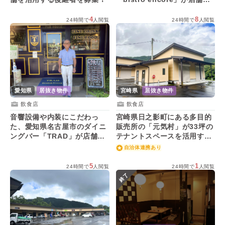
引き継ぎ挑戦したい人を募
集！
4
8
24時間で
人閲覧
24時間で
人閲覧
愛知県
居抜き物件
宮崎県
居抜き物件
飲食店
飲食店
音響設備や内装にこだわっ
宮崎県日之影町にある多目的
た、愛知県名古屋市のダイニ
販売所の「元気村」が33坪の
ングバー「TRAD」が店舗を
テナントスペースを活用する
活用する後継者を募集！
人を募集！
自治体連携あり
5
1
24時間で
人閲覧
24時間で
人閲覧
終了