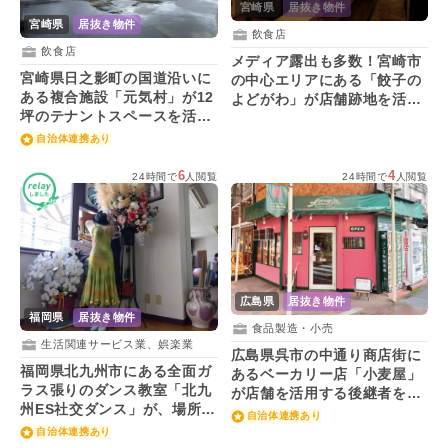
宮崎県
居抜き物件
宮崎県
居抜き物件
飲食店
飲食店
メディア露出も多数！宮崎市
宮崎県日之影町の国道沿いに
の中心エリアにある「餃子の
ある複合施設「元気村」が12
よどがわ」が店舗跡地を活用
坪のテナントスペースを活用
する人を募集！
する人を募集！
自治体連携あり
6
4
24時間で
人閲覧
24時間で
人閲覧
広島県
居抜き物件
福岡県
居抜き物件
食品製造・小売
生活関連サービス業、娯楽業
広島県呉市の中通り商店街に
福岡県北九州市にある全面ガ
あるベーカリー店「小麦屋」
ラス張りのダンス教室「北九
が店舗を活用する後継者を募
州ES社交ダンス」が、場所を
集！
自治体連携あり
活用する後継者を募集！
自治体連携あり