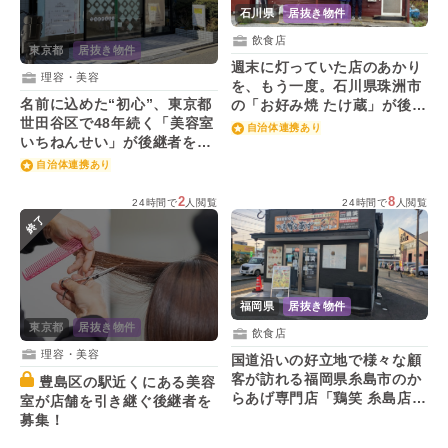
石川県
居抜き物件
飲食店
東京都
居抜き物件
週末に灯っていた店のあかり
理容・美容
を、もう一度。石川県珠洲市
名前に込めた“初心”、東京都
の「お好み焼 たけ蔵」が後継
世田谷区で48年続く「美容室
者を募集！
自治体連携あり
いちねんせい」が後継者を募
集！
自治体連携あり
2
8
24時間で
人閲覧
24時間で
人閲覧
終了
福岡県
居抜き物件
東京都
居抜き物件
飲食店
理容・美容
国道沿いの好立地で様々な顧
客が訪れる福岡県糸島市のか
豊島区の駅近くにある美容
らあげ専門店「鶏笑 糸島店」
室が店舗を引き継ぐ後継者を
が後継者を募集！
募集！