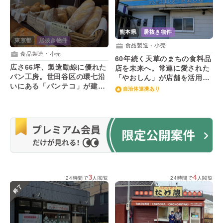
熊本県
居抜き物件
東京都
居抜き物件
食品製造・小売
食品製造・小売
60年続く天草のまちの食料品
広さ66坪、製造動線に優れた
店を未来へ。常連に愛された
パン工房。世田谷区の環七沿
「やおしん」が店舗を活用す
いにある「パンテコ」が建物
る後継者を募集！
自治体連携あり
と設備を活かす後継者を募
集！
3
4
24時間で
人閲覧
24時間で
人閲覧
終了