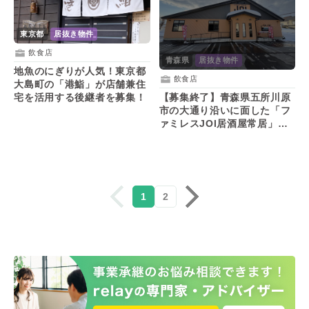
東京都
居抜き物件
飲食店
青森県
居抜き物件
地魚のにぎりが人気！東京都
飲食店
大島町の「港鮨」が店舗兼住
【募集終了】青森県五所川原
宅を活用する後継者を募集！
市の大通り沿いに面した「フ
ァミレスJOI居酒屋常居」が
店舗を活用する後継者を募
集！
1
2