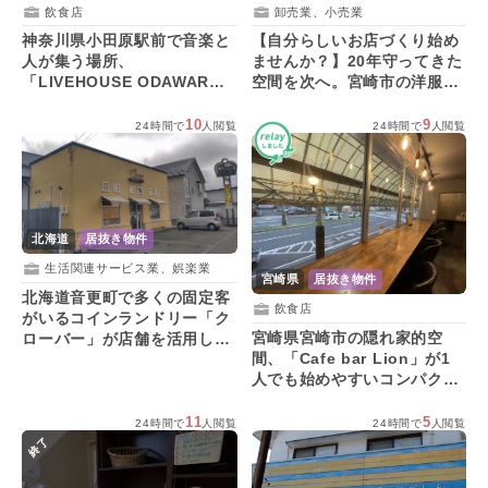
卸売業、小売業
飲食店
【自分らしいお店づくり始め
神奈川県小田原駅前で音楽と
ませんか？】20年守ってきた
人が集う場所、
空間を次へ。宮崎市の洋服店
「LIVEHOUSE ODAWARA
「シャイニ」が居抜きで引き
Quest」が店舗を活用する方
継ぐ方を募集！
を募集！
10
9
24時間で
人閲覧
24時間で
人閲覧
北海道
居抜き物件
生活関連サービス業、娯楽業
宮崎県
居抜き物件
北海道音更町で多くの固定客
飲食店
がいるコインランドリー「ク
宮崎県宮崎市の隠れ家的空
ローバー」が店舗を活用した
間、「Cafe bar Lion」が1
い方を募集！
人でも始めやすいコンパクト
な店舗の活用者を募集！
11
5
24時間で
人閲覧
24時間で
人閲覧
終了