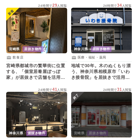
29
34
24時間で
人閲覧
24時間で
人閲覧
新着
神奈川県
居抜き物件
宮崎県
居抜き物件
医療・福祉・薬局
飲食店
地域で30年。木のぬくもり漂
宮崎県都城市の繁華街に位置
う、神奈川県相模原市「いわ
する、「個室居肴屋ぽっぽ
き接骨院」を居抜きで活用す
家」が居抜きで店舗を活用し
る方を募集！
てくれる方を募集！
41
31
24時間で
人閲覧
24時間で
人閲覧
終了
宮崎県
居抜き物件
神奈川県
居抜き物件