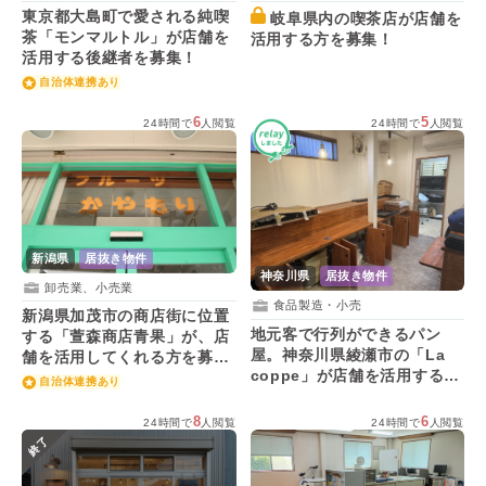
東京都大島町で愛される純喫
岐阜県内の喫茶店が店舗を
茶「モンマルトル」が店舗を
活用する方を募集！
活用する後継者を募集！
自治体連携あり
6
5
24時間で
人閲覧
24時間で
人閲覧
新潟県
居抜き物件
神奈川県
居抜き物件
卸売業、小売業
食品製造・小売
新潟県加茂市の商店街に位置
地元客で行列ができるパン
する「萱森商店青果」が、店
屋。神奈川県綾瀬市の「La
舗を活用してくれる方を募
coppe」が店舗を活用する後
集！
自治体連携あり
継者を募集！
8
6
24時間で
人閲覧
24時間で
人閲覧
終了