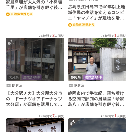
家庭料理が大人気の「小料理
広島県江田島市で40年以上地
千里」が店舗を引き継ぐ後継
域住民の生活を支えるコンビ
者を募集！
自治体連携あり
ニ「ヤマノイ」が建物を活用
する後継者を募集！
自治体連携あり
2
1
24時間で
人閲覧
24時間で
人閲覧
終了
大分県
居抜き物件
静岡県
居抜き物件
飲食店
飲食店
【大分駅チカ】大分県大分市
静岡市内で半世紀。落ち着け
の「ドーナツオアドーナッツ
る空間で評判の居酒屋「珍家
大分店」が店舗を活用してく
鳥八」が店舗を引き継ぐ後継
れる人を募集！
者を募集！
7
1
24時間で
人閲覧
24時間で
人閲覧
終了