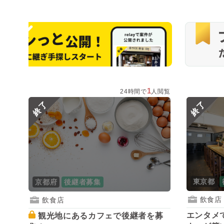
1
24時間で
人閲覧
終了
終了
東京都
京都府
後継者募集
飲食店
飲食店
エンタメ
観光地にあるカフェで後継者を募