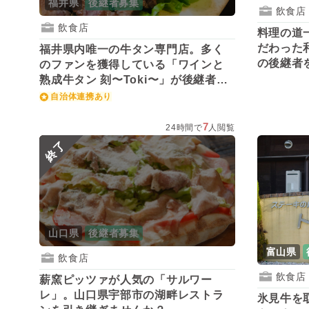
福井県
後継者募集
飲食店
飲食店
料理の道
だわった
福井県内唯一の牛タン専門店。多く
の後継者
のファンを獲得している「ワインと
熟成牛タン 刻〜Toki〜」が後継者を
募集！
自治体連携あり
7
24時間で
人閲覧
終了
山口県
後継者募集
富山県
飲食店
飲食店
薪窯ピッツァが人気の「サルワー
レ」。山口県宇部市の湖畔レストラ
氷見牛を