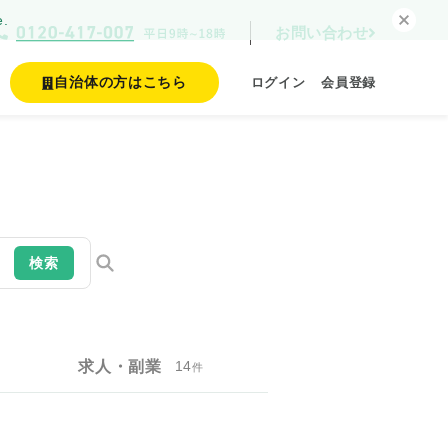
e.
お問い合わせ
自治体の方はこちら
ログイン
会員登録
検索
求人・副業
14
件