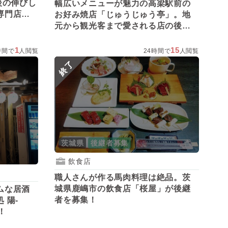
今後の伸びし
幅広いメニューが魅力の高梁駅前の
専門店が
お好み焼店「じゅうじゅう亭」。地
元から観光客まで愛される店の後継
者を募集
1
15
時間で
人閲覧
24時間で
人閲覧
終了
茨城県
後継者募集
飲食店
職人さんが作る馬肉料理は絶品。茨
城県鹿嶋市の飲食店「桜屋」が後継
ムな居酒
者を募集！
 陽-
！