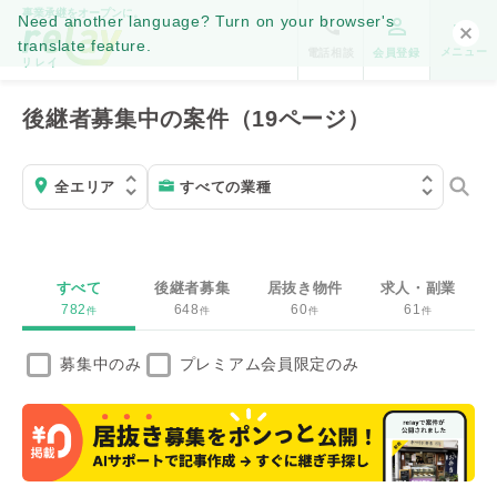
事業承継をオープンに。
Need another language? Turn on your browser's
translate feature.
メニュー
電話相談
会員登録
後継者募集中の案件（19ページ）
すべて
後継者募集
居抜き物件
求人・副業
782
648
60
61
件
件
件
件
募集中のみ
プレミアム会員限定のみ