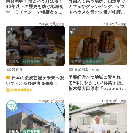
外国人も集う場所。山形市で
南宮崎駅１階という好立地！
カフェやグランピング、ゲス
40年以上の歴史を紡ぐ地域食
トハウスを営む夫婦が後継者
堂「ライオン」で後継者を募
を募集！
集！
5
3
24時間で
人閲覧
24時間で
人閲覧
終了
終了
栃木県
後継者募集
宮崎県
後継者募集
食品製造・小売
製造業
堅実経営かつ地域に愛され
日本の伝統芸能を未来へ繋
る“体にやさしい”洋菓子店。
いでくれる後継者を募集！
栃木県大田原市「oyatsu to
自治体連携あり
cafe kabaco no co」で後継
者を募集！
1
6
24時間で
人閲覧
24時間で
人閲覧
長野県
後継者募集