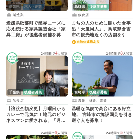
愛媛県
求人・副業
鳥取県
後継者募集
製造業
飲食店
愛媛県砥部町で業界ニーズに
まちの人のために開いた食事
応え続ける家具製造会社「家
処「天厦同人」。鳥取県倉吉
具工房」が後継者候補を募
市の観光地近くの店舗を引き
集！
継ぐ人を募集！
自治体連携あり
4
8
24時間で
人閲覧
24時間で
人閲覧
千葉県
後継者募集
宮崎県
後継者募集
飲食店
農業、林業、漁業
【譲渡金額変更】月曜日から
温暖な気候で高台にある好立
カレーで元気に！地元のビジ
地。 宮崎市の施設園芸を引き
ネスマンに愛される、「月曜
継ぐ人を募集！
日のキーマカレー」を受け継
ぐ後継者を募集！
9
5
24時間で
人閲覧
24時間で
人閲覧