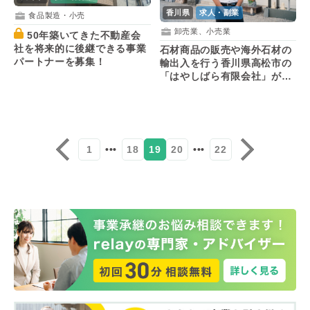
香川県
求人・副業
食品製造・小売
卸売業、小売業
50年築いてきた不動産会
社を将来的に後継できる事業
石材商品の販売や海外石材の
パートナーを募集！
輸出入を行う香川県高松市の
「はやしばら有限会社」が、
後継者候補を募集中！
1
•••
18
19
20
•••
22