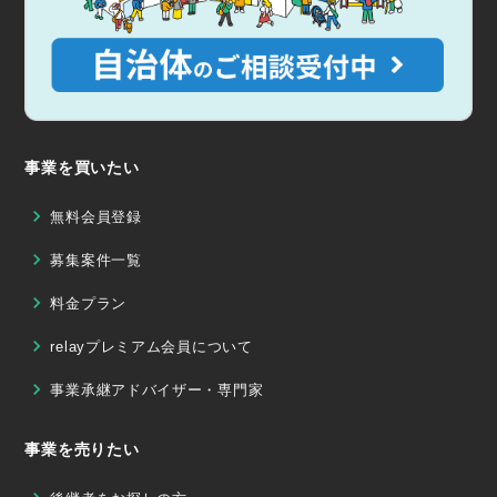
事業を買いたい
無料会員登録
募集案件一覧
料金プラン
relayプレミアム会員について
事業承継アドバイザー・専門家
事業を売りたい